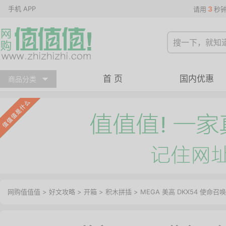
手机 APP
3
请用
秒
首 页
国内优惠
商品分类
网购值值值
>
好文攻略
>
开箱
>
积木拼插
> MEGA 美高 DKX54 使