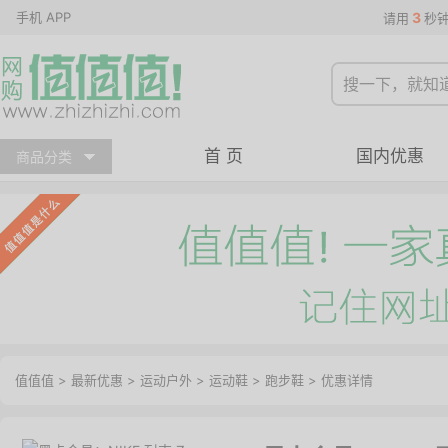
手机 APP
3
请用
秒
首 页
国内优惠
商品分类
值值值
>
最新优惠
>
运动户外
>
运动鞋
>
跑步鞋
>
优惠详情