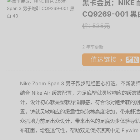
黑卡会员：NIKE 耐
CQ9269-001 黑
价: 535元
2 年前更新
值达链接 >
Nike Zoom Span 3 男子跑步鞋经匠心打造，
结合 Nike Air 缓震配置，为足底塑就灵敏响应的
计，设计初心就是塑就舒适脚感，符合你对跑步鞋的期待。前足
置，铸就灵敏响应的缓震性能泡棉高度增加，带来舒适
众抓地力前足出众设计，带来出色的足底迈步体验导轨
布鞋面，增强透气性，帮助双足保持凉爽中足 Flywir