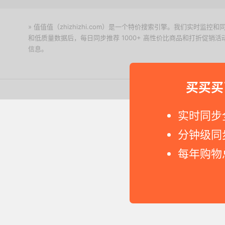
» 值值值（zhizhizhi.com）是一个特价搜索引擎。我们实时
和低质量数据后，每日同步推荐 1000+ 高性价比商品和打折促销
信息。
下载值值值App
买买买
Copyright © 2011-2026 网
实时同步
分钟级同
每年购物