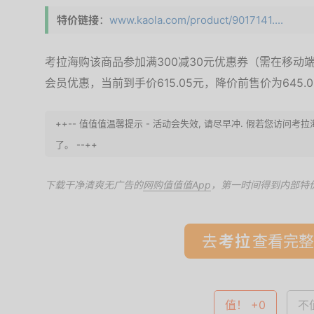
特价链接
：
www.kaola.com/product/9017141....
考拉海购该商品参加满300减30元优惠券（需在移动
会员优惠，当前到手价615.05元，降价前售价为645.
++-- 值值值温馨提示 - 活动会失效, 请尽早冲. 假若您访问
了。 --++
下载干净清爽无广告的
网购值值值App
，第一时间得到内部特
去
查看完整
值！ +0
不值