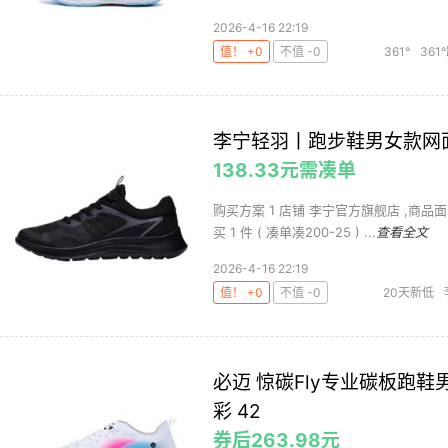
2026-4-16 22:19
值！ +0
不值 -0
361°
361
李宁轻羽丨跑步鞋男女款网
138.33元需凑单
购买方案 1 店铺 李宁官方旗舰店 ,商品面
买 1 件 ( 凑单凑200-25 ) ...
查看全文
2026-4-16 22:19
值！ +0
不值 -0
20天新低
必迈 惊碳Fly专业碳板跑
彩 42
券后263.98元