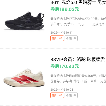
361° 赤焰5.0 黑暗骑士 
券后189.02元
天猫精选此款17号秒杀价279.99元，10
凑单1件，到手189.02元。——进店概率..
2026-4-16 19:11
值！ +0
不值 -0
88VIP会员：骆驼 碳板缓
券后170.93元
天猫精选此款目前活动售价499元，领取淘礼
优惠券，参与满1件打9.5折，立减60元优惠
2026-4-16 19:08
值！ +0
不值 -0