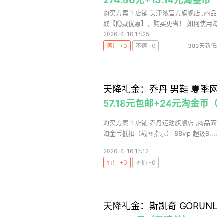
274.86元+13.14元淘金币
购买方案 1 店铺 美津浓官方旗舰店 ,商品
取【隐藏优惠】，购买更省！ 如何使用淘金
2026-4-16 17:25
值！ +0
不值 -0
383天新低
浓
天降礼金：乔丹 男鞋 夏季
57.18元包邮+24元淘金币
购买方案 1 店铺 乔丹运动旗舰店 ,商品面
淘金币抵扣（截图指示） 88vip 超级8...
2026-4-16 17:12
值！ +0
不值 -0
天降礼金：斯凯奇 GORUNL