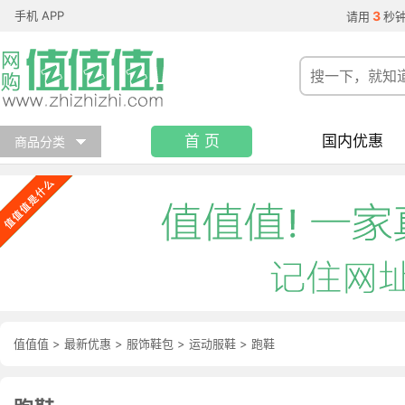
手机 APP
3
请用
秒
首 页
国内优惠
商品分类
值值值
>
最新优惠
>
服饰鞋包
>
运动服鞋
>
跑鞋