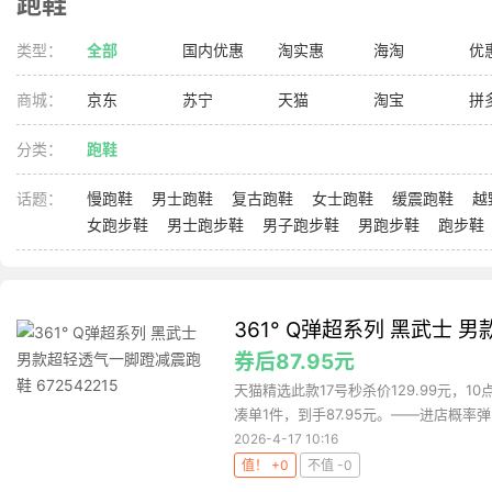
跑鞋
类型：
全部
国内优惠
淘实惠
海淘
优
商城：
京东
苏宁
天猫
淘宝
拼
分类：
跑鞋
话题：
慢跑鞋
男士跑鞋
复古跑鞋
女士跑鞋
缓震跑鞋
越
女跑步鞋
男士跑步鞋
男子跑步鞋
男跑步鞋
跑步鞋
361° Q弹超系列 黑武士 
券后87.95元
天猫精选此款17号秒杀价129.99元，10
凑单1件，到手87.95元。——进店概率弹.
2026-4-17 10:16
值！ +0
不值 -0