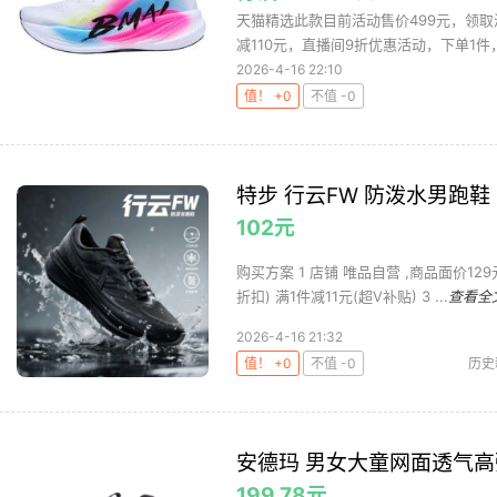
天猫精选此款目前活动售价499元，领取淘
减110元，直播间9折优惠活动，下单1件，
2026-4-16 22:10
值！ +0
不值 -0
特步 行云FW 防泼水男跑鞋
102元
购买方案 1 店铺 唯品自营 ,商品面价12
折扣) 满1件减11元(超V补贴) 3 ...
查看全
2026-4-16 21:32
值！ +0
不值 -0
历史
安德玛 男女大童网面透气
199.78元