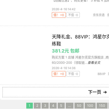
【隐藏优惠】，购买更省！ 3 补贴 4 加购 
2026-4-16 14:42
值！ +0
不值 -0
京东京造
天降礼金、88VIP：鸿星尔
练鞋
381.2元 包邮
购买方案 1 店铺 鸿星尔克官方旗舰店 ,商品面价
60/2000-200（领取链...
查看全文
2026-4-16 14:36
值！ +0
不值 -0
88VIP
下一页 ➔
1
2
3
4
5
...
50
100
150