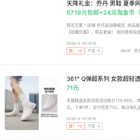
天降礼金：乔丹 男鞋 夏季
57.18元包邮+24元淘金币
购买方案 1 店铺 乔丹运动旗舰店 ,商品面
【隐藏优惠】，购买更省！ 如何使用淘金币
2026-4-16 16:18
值！ +0
不值 -0
88VIP
低
361° Q弹超系列 女款超
71元
天猫精选此款目前活动售价129.99元，领
元，下单1件，实付低至71元。每日淘礼金
2026-4-16 16:16
值！ +0
不值 -0