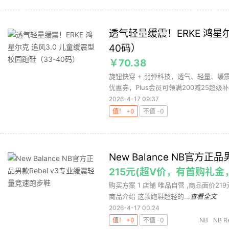
透气轻量缓震！ERKE 鸿星尔
40码）
￥70.38
旋钮快穿 + 弜弹科技，透气、轻量、缓震
优惠券，Plus会员可领满200减25超级补贴
2026-4-17 09:37
值！ +0
不值 -0
New Balance NB官方
215元(超V价，有首购礼金
购买方案 1 店铺 唯品自营 ,商品面价219元 
商品介绍 这款跑鞋超轻的...
查看全文
2026-4-17 00:24
值！ +0
不值 -0
NB
NB R