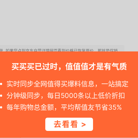
下订单. 如果您点到京东自营详情网页看到价格已恢复原价，那就是促销
买买买已过时，值值值才是有气质
龙肉，1头牛仅约5%可取，蛋白质含量高达67%，3斤鲜
，独立包装。
实时同步全网值得买爆料信息，一站搞定
分钟级同步，每日5000条以上低价折扣
每年购物总金额，平均帮值友节省35%
去看看 >