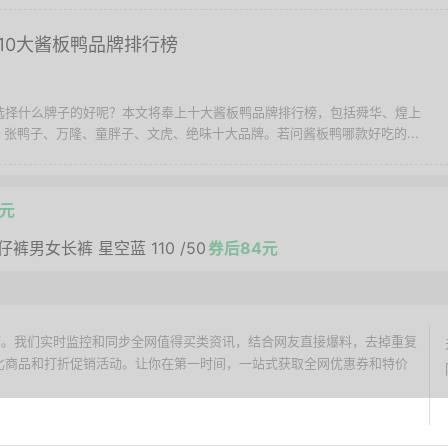
10大酱板鸭品牌排行榜
鸭选择什么牌子的好呢？本文将奉上十大酱板鸭品牌排行榜，包括舜华、煌上
张鸭子、万隆、童胖子、文虎、绝味十大品牌。若问酱板鸭哪款好吃的...
9元
仔裤男女长裤 星空蓝 110 /50
券后84元
价搜索引擎。我们实时监控和同步全网值得买类资讯，结合网友直接爆料，去掉重复
性价比商品和打折促销活动。让你在第一时间，一站式获取全网优惠券和特价