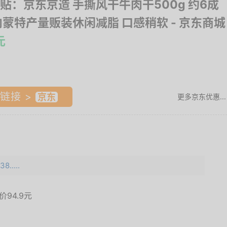
贴：京东京造 手撕风干牛肉干500g 约6成
内蒙特产量贩装休闲减脂 口感稍软
- 京东商城
元
链接 >
更多京东优惠...
8.....
面价
94.9元