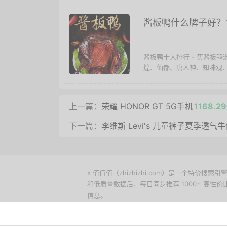
酱板鸭什么牌子好？
酱板鸭十大排行 - 买酱板
煌、仙都、唐人神、知味观、
上一篇：
荣耀 HONOR GT 5G手机
1168.2
下一篇：
李维斯 Levi's 儿童裤子夏季透气牛
» 值值值（zhizhizhi.com）是一个特
和低质量数据后，每日同步推荐 1000+ 高
信息。
下载值值值App