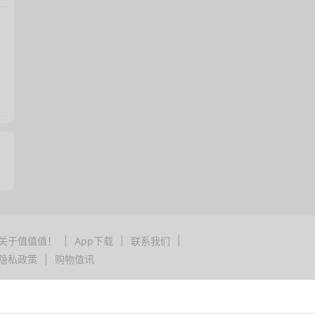
关于值值值！
|
App下载
|
联系我们
|
隐私政策
|
购物值讯