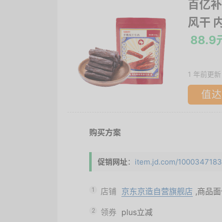
百亿补
风干 
88.9
1 年前更新
值达
购买方案
促销网址
：
item.jd.com/10003471833
1
店铺
京东京造自营旗舰店
,商品
2
领券
plus立减