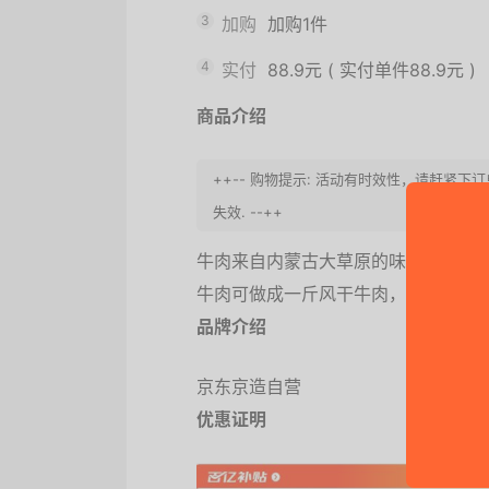
3
加购
加购1件
4
实付
88.9元
(
实付单件88.9元
)
商品介绍
++-- 购物提示: 活动有时效性，请赶紧
失效. --++
牛肉来自内蒙古大草原的味道，甄选米
牛肉可做成一斤风干牛肉，自热风干
品牌介绍
京东京造自营
优惠证明