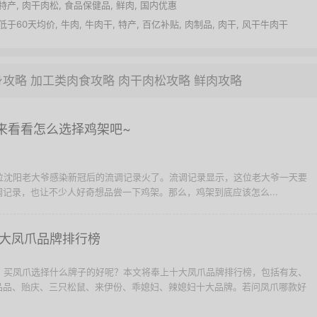
特产
,
肉干肉松
,
食品保健品
,
鲜肉
,
国内优惠
低于60天均价
,
牛肉
,
牛肉干
,
特产
,
百亿补贴
,
肉制品
,
肉干
,
风干牛肉干
身攻略
加工类肉食攻略
肉干肉松攻略
鲜肉攻略
，来看看怎么选择鸡架吧~
一位沈阳老大爷感染新冠后的流调记录火了。流调记录显示，这位老大爷一天要
记录，也让不少人好奇想品尝一下鸡架。那么，鸡架到底应该怎么...
0大凤爪品牌排行榜
- 买凤爪选择什么牌子的好呢？本文将奉上十大凤爪品牌排行榜，包括有友、
品品、贻庆、三只松鼠、来伊份、乖媳妇、辣媳妇十大品牌。若问凤爪哪款好