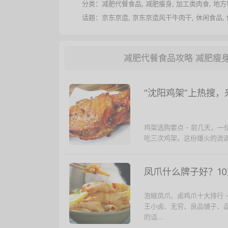
分类：
减肥代餐食品
,
减肥瘦身
,
加工类肉食
,
地方
话题：
京东京造
,
京东京造风干牛肉干
,
休闲食品
,
减肥代餐食品攻略
减肥瘦
“沈阳鸡架”上热搜
鸡架选购要点 - 前几天，
吃三次鸡架。这份爆火的流调
凤爪什么牌子好？1
泡椒凤爪、卤鸡爪十大排行 
王小卤、无穷、良品铺子、
的话...