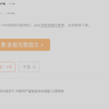
一时间得到内部特价；点此
领取隐藏优惠券
，先领券再下单。
查看完整图文 >
值！ +0
不值 -0
 约6成风干 内蒙特产量贩装休闲减脂 口感稍软