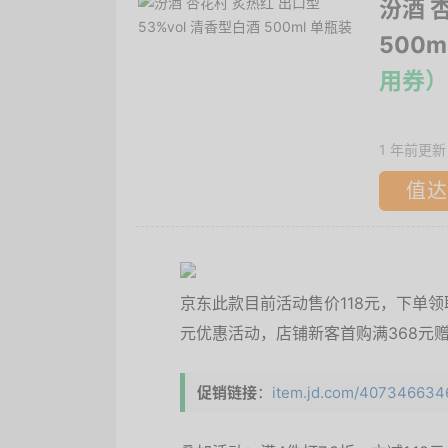
汾酒 
500m
用券）
1 年前更新
值达
京东此款目前活动售价118元，下单领取满
元优惠活动，店铺新客首购满368元赠
促销链接
：
item.jd.com/40734663464