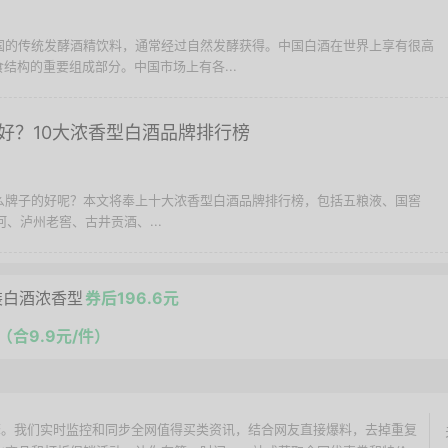
中国的传统发酵酒精饮料，通常经过自然发酵获得。中国白酒在世界上享有很高
结构的重要组成部分。中国市场上有各...
好？10大浓香型白酒品牌排行榜
什么牌子的好呢？本文将奉上十大浓香型白酒品牌排行榜，包括五粮液、国窖
河、泸州老窖、古井贡酒、...
瓶装白酒浓香型
券后196.6元
元（合9.9元/件）
价搜索引擎。我们实时监控和同步全网值得买类资讯，结合网友直接爆料，去掉重复