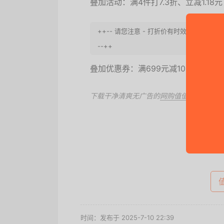
叠加活动：满4件打7.3折、立减1.18元
++-- 请您注意 - 打折价有时效性, 请
--++
叠加优惠券：满699元减100元
下载干净清爽无广告的
网购值值值App
，第
去
时间：发布于 2025-7-10 22:39