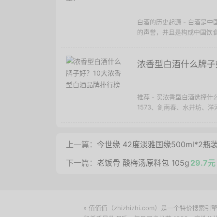
白酒的历史起源 - 白酒是
的声誉，并且是构成中国饮食
浓香型白酒什么牌子
推荐 - 买浓香型白酒选择
1573、剑南春、水井坊、洋
上一篇：
今世缘 42度淡雅国缘500ml*2
下一篇：
老饭骨 酸梅汤原料包 105g
29.7
» 值值值（zhizhizhi.com）是一个特