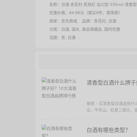
名称：
汾酒 杏花村 炙热红 出口型 53%vol 清香型
优惠价格：
64.96元（需买6件，需用券）
商家：
京东商城
品牌：
杏花村
,
汾酒
分类：
白酒
,
酒水
,
食品保健品
,
国内优惠
话题：
杏
,
白酒
清香型白酒什么牌子
推荐 - 买清香型白酒选择
业、牛栏山、红星二锅头、金
白酒有哪些类型？