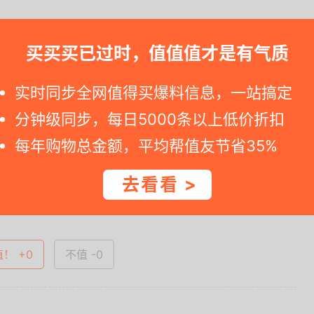
早点买之。如果您点击京东商品链接看到标价变化, 那就是特价已过有效期
买买买已过时，值值值才是有气质
实时同步全网值得买爆料信息，一站搞定
分钟级同步，每日5000条以上低价折扣
一时间得到内部特价；点此
领取隐藏优惠券
，先领券再下单。
每年购物总金额，平均帮值友节省35%
去看看 >
查看完整图文 >
值！ +0
不值 -0