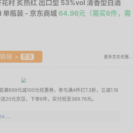
杏花村 炙热红 出口型 53%vol 清香型白酒
l 单瓶装
- 京东商城
64.96元（需买6件，需
链接 >
更多京东优惠...
699元减100元优惠券，参与满4件打7.3折，立减1.18
送20元京豆，下单6件，实付低至389.76元。
.....