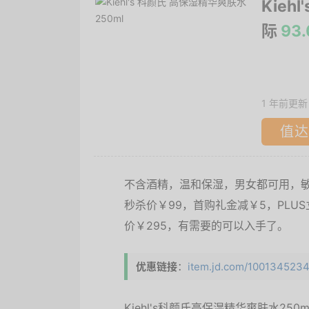
Kieh
际
93
1 年前更新
值达
不含酒精，温和保湿，男女都可用，
秒杀价￥99，首购礼金减￥5，PLUS立
价￥295，有需要的可以入手了。
优惠链接
：
item.jd.com/10013452343
Kiehl's科颜氏高保湿精华爽肤水2