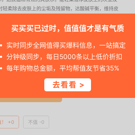
时轻柔除去皮肤上的尘垢及残留物，达酸碱平衡，维持皮
、敏感肌肤极干燥或过敏时的急救湿敷水份膜使用。适合所
买买买已过时，值值值才是有气质
实时同步全网值得买爆料信息，一站搞定
, 请尽快冲. 假如您点击京东国际活动网页看见价格已恢复原价，那可能
分钟级同步，每日5000条以上低价折扣
每年购物总金额，平均帮值友节省35%
一时间得到内部特价；点此
领取隐藏优惠券
，先领券再下单。
去看看 >
查看完整图文 >
值！ +0
不值 -0