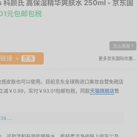
l's 科颜氏 高保湿精华爽肤水 250ml
- 京东国
.01元包邮包税
怎么海淘 ?
链接 >
更多京东国际优惠...
敏感皮肤也可以使用。目前京东全球购进口美妆自营免税店
减￥0.99，实付￥93.01包邮包税，同款
天猫旗舰店
售
9.....
50ml，这款温和有效的爽肤水，能轻柔洁净皮肤上的灰尘及