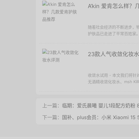
A’kin 爱肯怎么样
随着社会经济的不断进步，
护肤品已走进了平常百姓家。
23款人气收敛化妆
收敛水试用 - 本文我们将针对
无酒精收敛化妆水、msh KI
上一篇：
临期：爱氏晨曦 婴儿1段配方奶粉 80
下一篇：
国补、plus会员：小米 Xiaomi 15