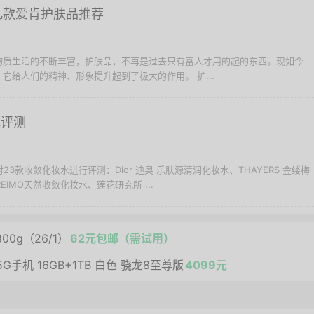
？几款爱肯护肤品推荐
物质生活的不断丰富，护肤品，不再是过去只有富人才用的起的东西。现如今
它给人们的精神、形象提升起到了极大的作用。 护...
水评测
23款收敛化妆水进行评测：Dior 迪奥 乐肤源清润化妆水、THAYERS 金缕梅
REIMO天然收敛化妆水、莲花研究所 ...
0g（26/1）
62元包邮（需试用）
 5G手机 16GB+1TB 白色 骁龙8至尊版
4099元