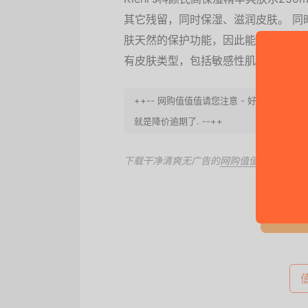
其它残留，同时保湿、滋润皮肤。 同
肤天然的保护功能，因此能作为旅行
有皮肤类型，包括敏感性肌肤。
++-- 网购值值值请您注意 - 好价会失效
就是降价逾期了. --++
下载干净清爽无广告的
网购值值值App
，第
去