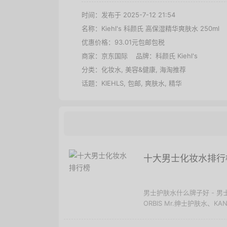
时间：发布于 2025-7-12 21:54
名称：
Kiehl's 科颜氏 高保湿精华爽肤水 250ml
优惠价格：
93.01元包邮包税
商家：
京东国际
品牌：
科颜氏 Kiehl's
分类：
化妆水
,
美容&健康
,
海淘推荐
话题：
KIEHLS
,
包邮
,
爽肤水
,
精华
十大男士化妆水排行
男士护肤水什么牌子好 - 男
ORBIS Mr.绅士护肤水、KANE