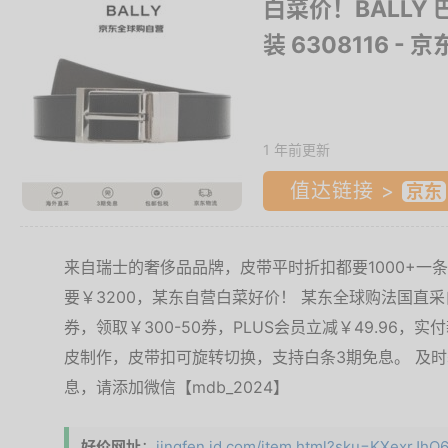
白菜价！BALLY
装 6308116
- 京
1 年前更新
值达链接 >
来自瑞士的奢侈品品牌，皮带平时折扣都要1000+一条
要￥3200，某东自营白菜好价！ 某东全球购法国直采自
券，领取￥300-50券，PLUS会员立减￥49.96，实
皮制作，皮带扣可旋转切换，支持白条3期免息。 及
息，请添加微信【mdb_2024】
好价网址
：
jingfen.jd.com/item.html?sku=KXexrJhQ