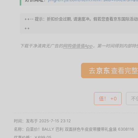
++-- 提示：折扣价会过期, 请速度冲。假若您查看京东国际活动
++
下载干净清爽无广告的
网购值值值App
，第一时间得到内部特
去
查看完整
值！ +0
不值
时间：发布于 2025-7-15 23:12
名称：
白菜价！BALLY 巴利 双面拼色牛皮皮带腰带礼盒装 6308116
优惠价格：
￥699.05