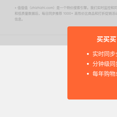
» 值值值（zhizhizhi.com）是一个特价搜索引擎。我们实时
和低质量数据后，每日同步推荐 1000+ 高性价比商品和打折促销
信息。
下载值值值App
买买买
Copyright © 2011-2026 网
实时同步
分钟级同
每年购物