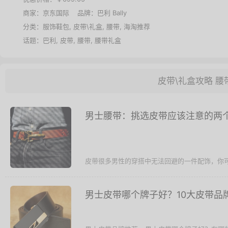
商家：
京东国际
品牌：
巴利 Bally
分类：
服饰鞋包
,
皮带\礼盒
,
腰带
,
海淘推荐
话题：
巴利
,
皮带
,
腰带
,
腰带礼盒
皮带\礼盒攻略
腰
男士腰带：挑选皮带应该注意的两
皮带很多男性的穿搭中无法回避的一件配饰，你可
男士皮带哪个牌子好？10大皮带品