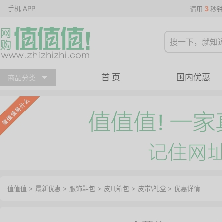
手机 APP
3
请用
秒
首 页
国内优惠
商品分类
值值值
>
最新优惠
>
服饰鞋包
>
皮具箱包
>
皮带\礼盒
>
优惠详情