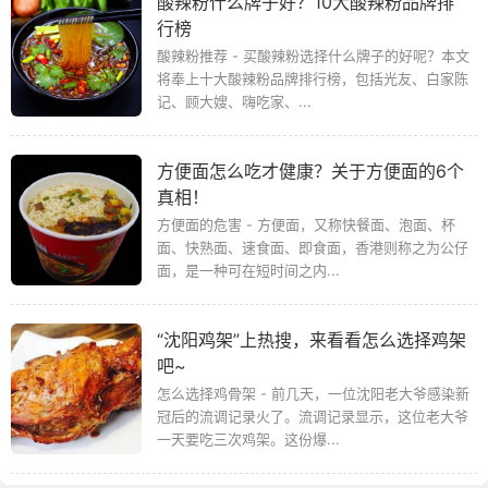
酸辣粉什么牌子好？10大酸辣粉品牌排
行榜
酸辣粉推荐 - 买酸辣粉选择什么牌子的好呢？本文
将奉上十大酸辣粉品牌排行榜，包括光友、白家陈
记、顾大嫂、嗨吃家、...
方便面怎么吃才健康？关于方便面的6个
真相！
方便面的危害 - 方便面，又称快餐面、泡面、杯
面、快熟面、速食面、即食面，香港则称之为公仔
面，是一种可在短时间之内...
“沈阳鸡架”上热搜，来看看怎么选择鸡架
吧~
怎么选择鸡骨架 - 前几天，一位沈阳老大爷感染新
冠后的流调记录火了。流调记录显示，这位老大爷
一天要吃三次鸡架。这份爆...