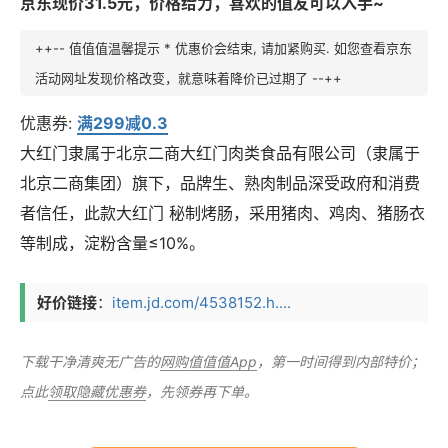
京东现价31.5元，价格给力，喜欢的值友可以入手~
++-- 值值值温馨提示 * 优惠价会结束, 请加紧购买. 如您查看京东
活动网址发现价格改变，就意味着降价已过期了 --++
优惠券:
满299减0.3
大红门隶属于北京二商大红门肉类食品有限公司（隶属于
北京二商集团）旗下，品牌生、熟肉制品深受政府和消费
者信任，此款大红门 秘制烤肠，采用猪肉、鸡肉、猪肠衣
等制成，淀粉含量≤10%。
好价链接
：
item.jd.com/4538152.h....
下载干净清爽无广告的
网购值值值App
，第一时间得到内部特价；
点此
领取隐藏优惠券
，先领券再下单。