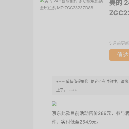
美的 
ZGC2
5 月前更新
值达
++-- 值值值提醒您: 便宜价有时效性
止了。 --++
京东此款目前活动售价289元，参与满
件，实付低至254.9元。