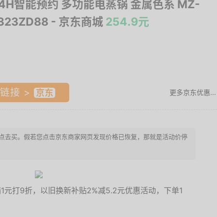
24H智能预约 多功能电蒸锅 金属色系 MZ-
323ZD88
- 京东商城
254.9元
链接 >
更多京东优惠...
，请快点去买。假若您点击京东商家网页发现价格已恢复，那就是活动价停
1元打9折，以旧换新补贴2%减5.2元优惠活动，下单1