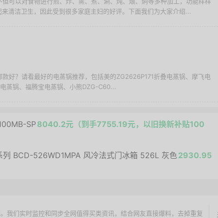
锅不但可以对食物进行煎、炸、蒸、煮、涮、炖、煨、焖等多种加工，功能样样
来清洁卫生，因此受到很多家庭主妇的好评。下面我们为大家介绍...
哪款好？请看最好的电蒸锅推荐，包括美的ZG2626P171折叠电蒸锅、摩飞电
5电蒸锅、福腾宝电蒸锅、小熊DZG-C60...
100MB-SP
8040.2元（到手7755.19元，以旧换新补贴100
 BCD-526WD1MPA 风冷法式门冰箱 526L 灰色
2930.95
价搜索引擎。我们实时监控和同步全网值得买类资讯，结合网友直接爆料，去掉重复