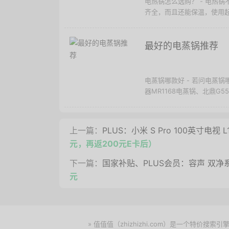
电热锅怎么选购？ - 电热
齐全，而且还能保温，使用起
最好的电蒸锅推荐
电蒸锅哪款好 - 若问电蒸锅
器MR1168电蒸锅、北鼎G5
上一篇：
PLUS：小米 S Pro 100英寸电视 L
元，再返200元E卡后）
下一篇：
国家补贴、PLUS会员：容声 双净系列
元
» 值值值（zhizhizhi.com）是一个特