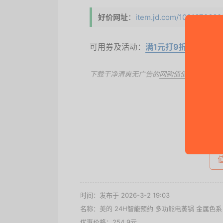
好价网址
：
item.jd.com/1001679660
可用券及活动：
满1元打9折
、以旧换新
下载干净清爽无广告的
网购值值值App
，第
去
时间：发布于 2026-3-2 19:03
名称：
美的 24H智能预约 多功能电蒸锅 金属色系 MZ
优惠价格：
254.9元