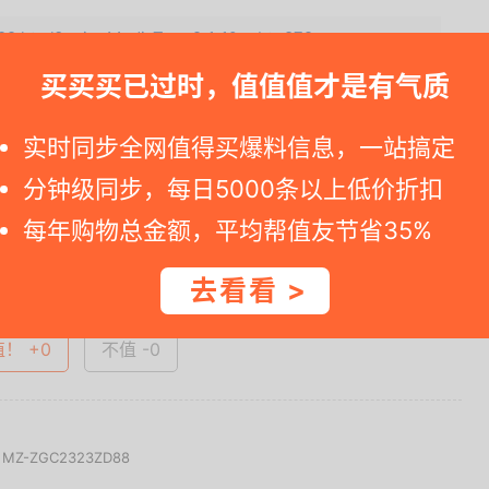
99.html?unionMediaTag=2_1_1&uabt=872....
买买买已过时，值值值才是有气质
补贴2%减5.2元
实时同步全网值得买爆料信息，一站搞定
一时间得到内部特价；点此
领取隐藏优惠券
，先领券再下单。
分钟级同步，每日5000条以上低价折扣
每年购物总金额，平均帮值友节省35%
查看完整图文 >
去看看 >
值！ +0
不值 -0
-ZGC2323ZD88