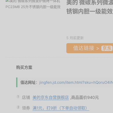
美的 微碳系列微波
锈钢内胆一级能效
5 月前更新
值达链接 >
购买方案
值达网址
：
jingfen.jd.com/item.html?sku=hQoruO4i
1
店铺
美的京东自营旗舰店
,商品面价
940元
2
领券
满1元，打9折（下单自动领取）