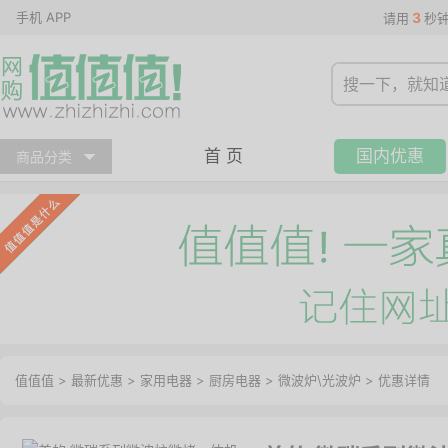
手机 APP
3
请用
秒
首 页
国内优惠
商品分类
值值值
>
最新优惠
>
家用电器
>
厨房电器
>
微波炉\光波炉
>
优惠详情