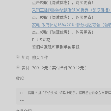
点击领取【隐藏优惠】，购买更省！
采销直播间购物袋顶端领88折券（领取链接
点击领取【隐藏优惠】，购买更省！
家电-政府补贴15%/20%-部分地区可领（领
点击领取【隐藏优惠】，购买更省！
PLUS立减
若晒单返现可用到手价更低
3
加购
购买
1
件
4
实付
703.12元
(
实付单件703.12元
)
收起
++-- 提醒 * 折扣价会失效, 请马上动手。假若您查看京东自
++