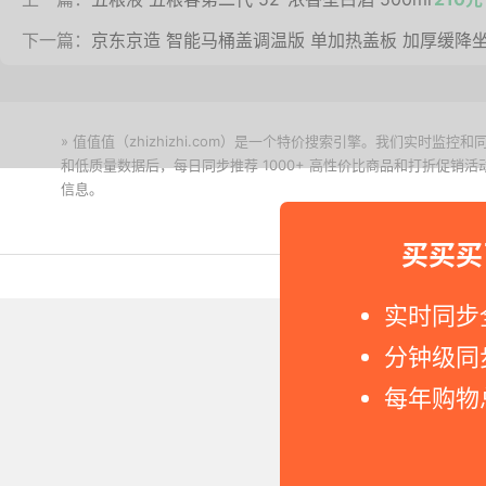
下一篇：
京东京造 智能马桶盖调温版 单加热盖板 加厚缓降
» 值值值（zhizhizhi.com）是一个特价搜索引擎。我们实时
和低质量数据后，每日同步推荐 1000+ 高性价比商品和打折促销
信息。
下载值值值App
买买买
Copyright © 2011-2026 网
实时同步
分钟级同
每年购物