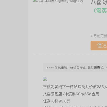
八喜 冰
（需买
4 月前更新
值达
++-- 注意事项：好价会停止, 请尽快去买
雪糕刺客线下一杯16块啊共价值288
八喜旗舰店•冰淇淋60g/65g合集
任选18杯99.8亓