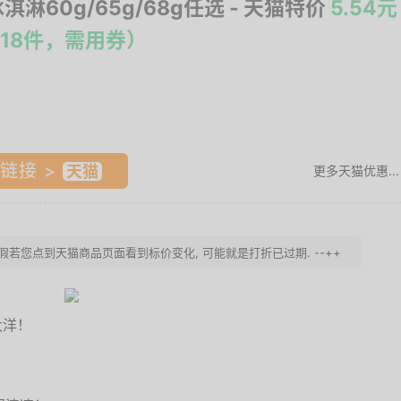
淇淋60g/65g/68g任选
- 天猫特价
5.54元
18件，需用券）
链接 >
更多天猫优惠...
。假若您点到天猫商品页面看到标价变化, 可能就是打折已过期. --++
大洋！