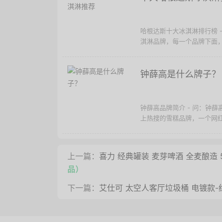
哈根达斯十大冰淇淋排行榜 
淇淋品牌，每一个品牌下面，
钟薛高是什么牌子？
钟薛高品牌简介 - 问：钟
上热搜的雪糕品牌，一个网红雪
上一篇：
喜力 经典罐装 麦芽啤酒 全麦酿造 5
品）
下一篇：
艾仕可 太空人客厅垃圾桶 电镀款-红