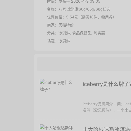
时间：发布于 2026-4-9 09:05
名称：
八喜 冰淇淋60g/65g/68g任选
优惠价格：
5.54元（需买18件，需用券）
商家：
天猫特价
分类：
冰淇淋
,
食品保健品
,
淘实惠
话题：
冰淇淋
iceberry是什么牌子
iceberry品牌简介 - 问：
名叫（爱思贝瑞），一个来自俄
十大哈根达斯冰淇淋