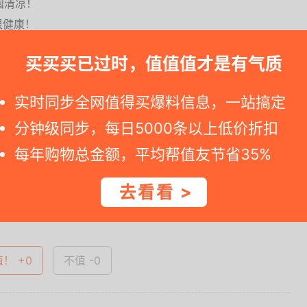
囤清凉！
很健康！
买买买已过时，值值值才是有气质
?e=m%3D2%26s%3DM%2B00pePbcWhw4vFB6t2Z2....
实时同步全网值得买爆料信息，一站搞定
.8元
分钟级同步，每日5000条以上低价折扣
一时间得到内部特价；点此
领取隐藏优惠券
，先领券再下单。
每年购物总金额，平均帮值友节省35%
去看看 >
查看完整图文 >
值！ +0
不值 -0