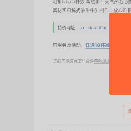
咱折5.5亓/杯炒.鸡底价！天气热啦必
真材实料稀奶油生牛乳制作！放心吃
特价网址
：
s.click.taobao.com/t
可用券及活动：
任选18杯减82
、立减1
下载干净清爽无广告的
网购值值值App
，第
去