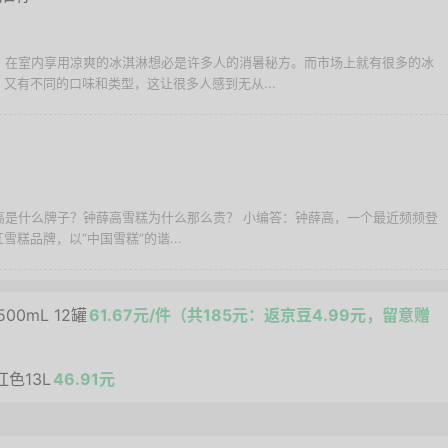
- 在室内享用凉爽的冰淇淋想必是许多人的消暑秘方。而市场上就有很多的冰
又有不同的口味和类型，这让很多人感到无从...
薛高是什么牌子？钟薛高雪糕为什么那么贵？ 小编答：钟薛高，一个最近频频登
糕品牌，以“中国雪糕”的谐...
00mL 12罐
61.67元/件（共185元：返京豆4.99元，留意赠
色13L
46.91元