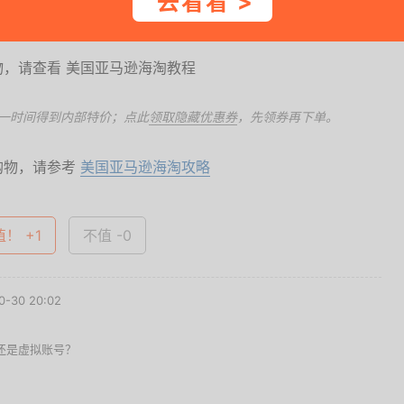
去看看 >
，请查看 美国亚马逊海淘教程
一时间得到内部特价；点此
领取隐藏优惠券
，先领券再下单。
购物，请参考
美国亚马逊海淘攻略
值！ +1
不值 -0
-30 20:02
还是虚拟账号？