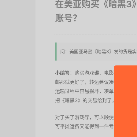
在美亚购买《暗黑3
账号？
问：美国亚马逊《暗黑3》发的货是
小编答
：购买游戏碟、电影碟之类的
邮那就更好了，转运建议凑单购买，
运输过程中容易损坏，凑单夹杂在其
把《暗黑3》的交易给封了，选择海淘
对了买了游戏碟，可以顺便入手这款Ste
可平摊运费又能得到一件专属的游戏