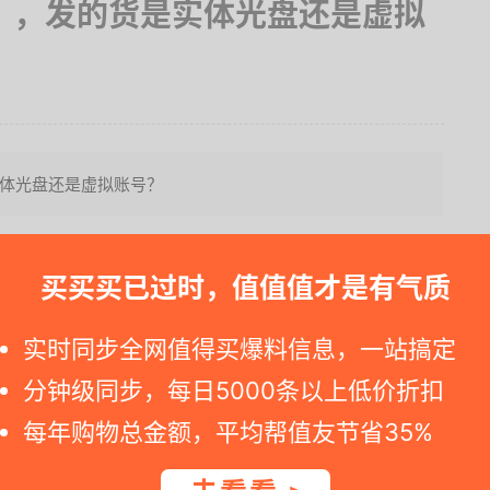
》，发的货是实体光盘还是虚拟
实体光盘还是虚拟账号？
都是发的是实物，不是虚拟账号，需要走转运，如果可以直
买买买已过时，值值值才是有气质
因为产品体积小而且轻，单独运回一个运费不划算，再一个
它商品中间，受损几率小而且可以平摊运费。据说淘宝已经
实时同步全网值得买爆料信息，一站搞定
还不错。
分钟级同步，每日5000条以上低价折扣
elSeries《暗黑破坏神3》激光游戏鼠标，相得益彰，既
每年购物总金额，平均帮值友节省35%
设备。