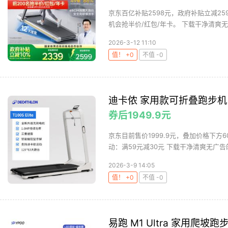
京东百亿补贴2598元，政府补贴立减259
机会抢半价/红包/年卡。 下载干净清爽无广
2026-3-12 11:10
值！ +0
不值 -0
迪卡侬 家用款可折叠跑步机 5
券后1949.9元
京东目前售价1999.9元，叠加价格下方6
动：满59元减30元 下载干净清爽无广告的
2026-3-9 14:05
值！ +0
不值 -0
易跑 M1 Ultra 家用爬坡跑