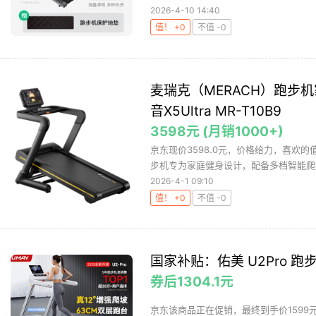
2026-4-10 14:40
值！ +0
不值 -0
麦瑞克（MERACH）跑步
音X5Ultra MR-T10B9
3598元 (月销1000+)
京东现价3598.0元，价格给力，喜欢的值友可
步机专为家庭健身设计，配备多档智能爬坡
2026-4-1 09:10
值！ +0
不值 -0
国家补贴：佑美 U2Pro 跑步机
券后1304.1元
京东该商品正在促销，最终到手价1599元/