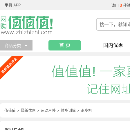
手机 APP
3
请用
秒
首 页
国内优惠
商品分类
值值值
>
最新优惠
>
运动户外
>
健身训练
>
跑步机