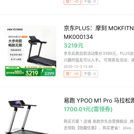
值！ +0
不值 -0
京东PLUS：摩刻 MOKFIT
MK000134
3219元
京东此款目前活动售价3399元，PLUS
兴趣的值友可以入手。 可用券及活动：满18
2025-12-3 13:48
值！ +0
不值 -0
易跑 YPOO M1 Pro 
1700.01元(需领券)
购买方案 1 店铺 易跑京东自营旗舰店 ,商品
击领取【隐藏优惠】，购买更省！ plus..