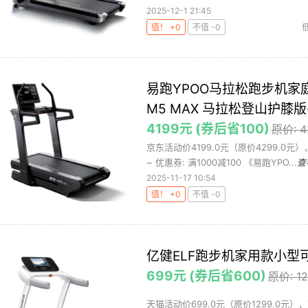
2025-12-1 21:45
值！ +0
不值 -0
易跑YPOO马拉松跑步机
M5 MAX 马拉松登山护膝
4199元 (券后省100)
原价: 
京东活动价4199.0元（原价4299.0
~ 优惠券: 满1000减100 《易跑YPO...
查
2025-11-17 10:54
值！ +0
不值 -0
亿健ELF跑步机家用款小
699元 (券后省600)
原价: 1
天猫活动价699.0元（原价1299.0元