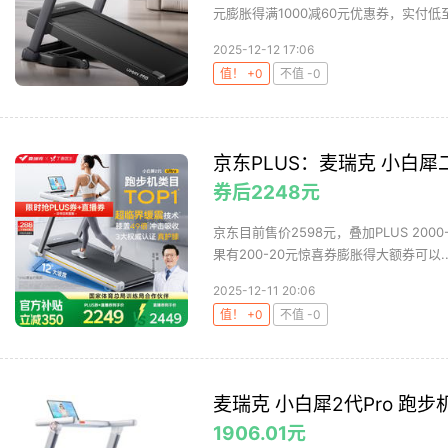
元膨胀得满1000减60元优惠券，实付低至2
2025-12-12 17:06
值！ +0
不值 -0
京东PLUS：麦瑞克 小白犀二
券后2248元
京东目前售价2598元，叠加PLUS 2000
果有200-20元惊喜券膨胀得大额券可以..
2025-12-11 20:06
值！ +0
不值 -0
麦瑞克 小白犀2代Pro 跑步机
1906.01元