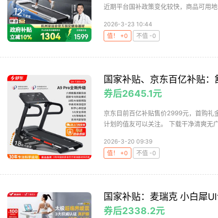
近期平台国补政策变化较快，商品可用地区
2026-3-23 10:44
值！ +0
不值 -0
国家补贴、京东百亿补贴：舒华
券后2645.1元
京东目前百亿补贴售价2999元，首购礼金
计划的值友可以关注。 下载干净清爽无广
2026-3-20 09:39
值！ +0
不值 -0
国家补贴：麦瑞克 小白犀Ult
券后2338.2元