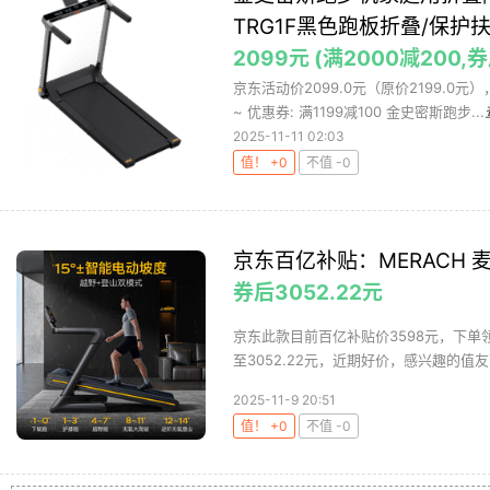
TRG1F黑色跑板折叠/保护
2099元 (满2000减200,
京东活动价2099.0元（原价2199.0
~ 优惠券: 满1199减100 金史密斯跑步...
2025-11-11 02:03
值！ +0
不值 -0
京东百亿补贴：MERACH 麦瑞克
券后3052.22元
京东此款目前百亿补贴价3598元，下单领
至3052.22元，近期好价，感兴趣的值友
2025-11-9 20:51
值！ +0
不值 -0