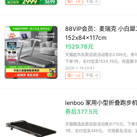
值！ +0
不值 -0
88VIP会员：麦瑞克 小白犀二
152x84x117cm
1529.78元
天猫超市此款目前活动售价2399元，参与立
下单1件，实付低至1529.78元。充值猫卡买
2026-1-19 23:47
值！ +0
不值 -0
lenboo 家用小型折叠
券后377.5元
天猫精选此款目前活动售价715元，下单领
1件，实付低至449元。 可用券及活动：满70