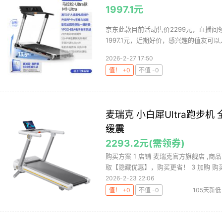
1997.1元
京东此款目前活动售价2299元，直播间领
1997.1元，近期好价，感兴趣的值友可以入
2026-2-27 17:50
值！ +0
不值 -0
麦瑞克 小白犀Ultra跑步
缓震
2293.2元(需领券)
购买方案 1 店铺 麦瑞克官方旗舰店 ,商品
取【隐藏优惠】，购买更省！ 3 加购 购买.
2026-2-23 22:06
值！ +0
不值 -0
105天新低