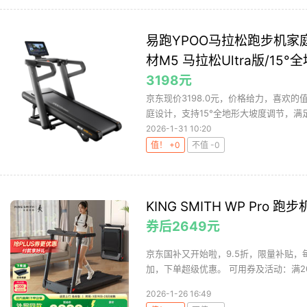
易跑YPOO马拉松跑步机
材M5 马拉松Ultra版/15
3198元
京东现价3198.0元，价格给力，喜欢的值
庭设计，支持15°全地形大坡度调节，满足
2026-1-31 10:20
值！ +0
不值 -0
KING SMITH WP Pro 跑
券后2649元
京东国补又开始啦，9.5折，限量补贴，每
加，下单超级优惠。 可用券及活动：满2000
2026-1-26 16:49