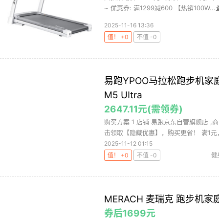
~ 优惠券: 满1299减600 【热销100W...
2025-11-16 13:36
值！ +0
不值 -0
易跑YPOO马拉松跑步机
M5 UItra
2647.11元(需领券)
购买方案 1 店铺 易跑京东自营旗舰店 ,商品
击领取【隐藏优惠】，购买更省！ 满1元，.
2025-11-12 01:15
值！ +0
不值 -0
健
MERACH 麦瑞克 跑步机家
券后1699元