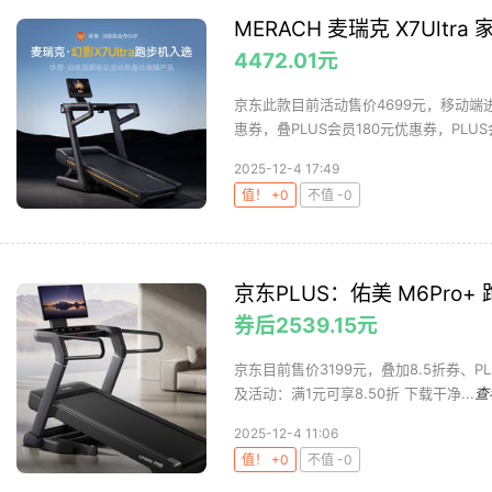
MERACH 麦瑞克 X7Ultra
4472.01元
京东此款目前活动售价4699元，移动端
惠券，叠PLUS会员180元优惠券，PLUS
2025-12-4 17:49
值！ +0
不值 -0
京东PLUS：佑美 M6Pro+
券后2539.15元
京东目前售价3199元，叠加8.5折券、PLU
及活动：满1元可享8.50折 下载干净...
查
2025-12-4 11:06
值！ +0
不值 -0