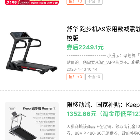
值！ +0
不值 -0
舒华 跑步机A9家用款减
梭版
券后2249.1元
--------------------- 小
贴价的。您需要从淘宝APP首页->...
查看
2026-4-13 10:44
值！ +0
不值 -0
限移动端、国家补贴：Keep 
1352.66元（淘金币低至12
天猫商城该商品正在促销，领取淘礼金100
券，88VIP 480-60元消费券，政府补贴6