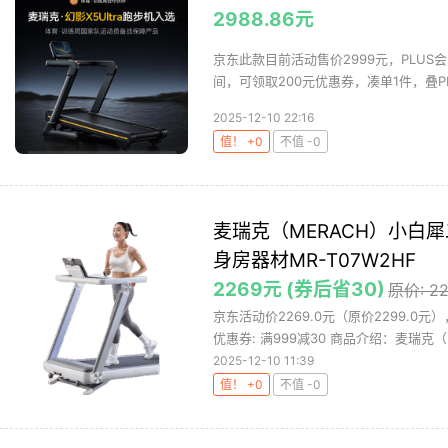
2988.86元
京东此款目前活动售价2999元，PLUS
间，可领取200元优惠券，凑单1件，叠PLU
2025-12-10 22:16
值！ +0
不值 -0
麦瑞克（MERACH）小白
身房器材MR-T07W2HF
2269元 (券后省30)
原价: 2
京东活动价2269.0元（原价2299.0
优惠券: 满999减30 商品介绍：麦瑞克（M
2025-12-10 11:39
值！ +0
不值 -0