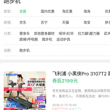
跑步机
类型：
全部
国内优惠
淘实惠
海淘
优
商城：
京东
苏宁
天猫
淘宝
拼
分类：
健身车
其他健身器材
哑铃\杠铃
拉力器\握力器
武
跳绳\呼啦圈
踏步机
运动护具
话题：
跑步机
飞利浦 小黑侠Pro 3107T
券后2199元
京东该商品正在促销，使用商品详情页领取的满
件，喜欢可入。 可用券及活动：满1000.0元
2026-4-13 10:45