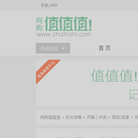
手机 APP
首 页
商品分类
网购值值值
>
好文攻略
>
开箱
|
评测
>
耳机\耳麦
> 