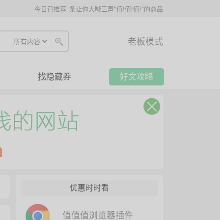
今日已推荐
条让你大喊三声"值!值!值!"的商品
老板模式
找隐藏券
好文攻略
优惠时时看
值值值浏览器插件