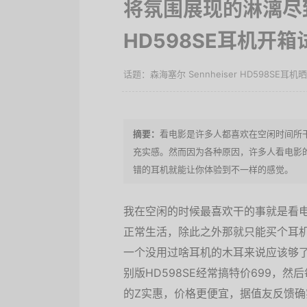
将氛围展现的淋漓尽致！
HD598SE耳机开箱
森海塞尔 Sennheiser HD598SE耳机
看电影是许多人都喜欢在空闲时间所
充实感。然而因为各种原因，许多人看电影
错的耳机就能让你体验到不一样的感觉。
我在空闲的时候最喜欢干的事就是看
正常生活，除此之外那就只能买个耳
一个没用过啥耳机的木耳来说应该够
别版HD598SE经常搞特价699，
的Z实惠，价格更便宜，据值友反馈