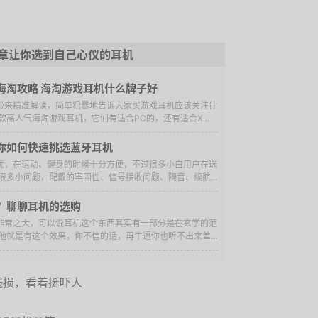
章让你选到自己心仪的耳机
海淘攻略 海淘游戏耳机什么牌子好
家带来精准解读，简单粗暴地告诉大家买游戏耳机应该关注什
高人气海淘游戏耳机，它们有适合PC的，还有适合X...
你如何快速挑选蓝牙耳机
困扰，在运动、健身的时候十分方便，不过很多小白用户在选
多小问题，配戴的牢固性、信号接收问题、隔音、续航...
？聊聊耳机的选购
异非常之大，可以说耳机这个东西其实有一部分是在玄学的范
就是有这个效果，你不信的话，再牛逼你也听不出来差...
残损，看着挺吓人