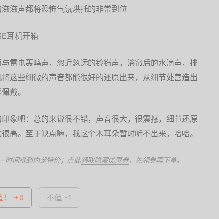
的滋滋声都将恐怖气氛烘托的非常到位
雨与雷电轰鸣声，忽近忽远的铃铛声，浴帘后的水滴声，排
机将这些细微的声音都能很好的还原出来，从细节处营造出
影佩戴。
的印象吧：总的来说很不错，声音很大，很震撼，细节还原
比很高。至于缺点嘛，我这个木耳朵暂时听不出来，哈哈。
一时间得到内部特价；点此
领取隐藏优惠券
，先领券再下单。
值！ +0
不值 -1