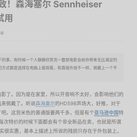
森海塞尔 Sennheiser
试用
晒单
干的事，有时候一个人静静欣赏完一整部电影会给你带来无比满足的
的方式都是选择在电脑上面观看，和直接外放不一样，佩戴上一个不
电影了。因为是在家里，所以开音响不太好，会影响他们的
机来佩戴了。听说
森海塞尔
的HD598声场大，好推，对于
了吧。这货米色的普通版要两千多，但是有个
亚马逊中国
特
然后每次特价的时候下面都会有个非全新品在卖，也就是所谓
确实很实惠，基本上描述上所说的残损只存在于外包装上，