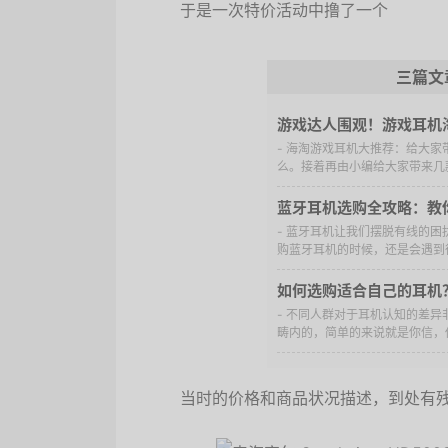
于是一次特价活动中撸了一个
三篇文
游戏达人围观！游戏耳机
- 海淘游戏耳机大推荐：给大
么。接着再由小编给大家带来几款
蓝牙耳机选购全攻略：教
- 蓝牙耳机让我们摆脱有线的
购蓝牙耳机的时候，还是会遇到很
如何选购适合自己的耳机
- 不同人群对于耳机认知的差
畴内的，简单的来说就是你信，他
当时的价格和商品状况描述，到处有