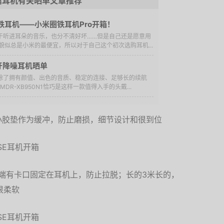
篇耳机有关晒单文章推荐
铁耳机——小米圈铁耳机Pro开箱！
对于听进耳朵的音乐，也分不清好坏……但是自己还是愿意用
似总是小米的最便宜，所以对于自己这个初次选购耳机...
 蓝牙降噪耳机晒单
，除了拥有颜值、出色的音质、稳定的连接、足够长的续航
DR-XB950N1恰巧是这样一款值得入手的头戴...
小胶垫作为缓冲，防止磨损，细节设计和很到位
MM端有卡口固定在耳机上，防止拉脱；长的3米长的，
很柔软