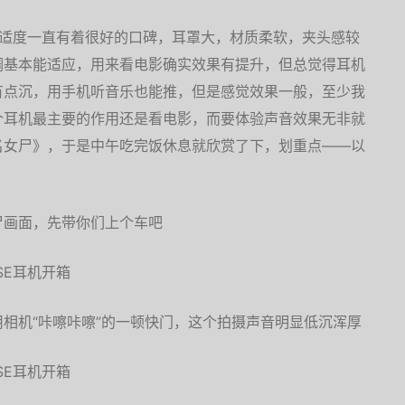
戴舒适度一直有着很好的口碑，耳罩大，材质柔软，夹头感较
调基本能适应，用来看电影确实效果有提升，但总觉得耳机
有点沉，用手机听音乐也能推，但是感觉效果一般，至少我
个耳机最主要的作用还是看电影，而要体验声音效果无非就
名女尸》，于是中午吃完饭休息就欣赏了下，划重点——以
尸画面，先带你们上个车吧
相机“咔嚓咔嚓”的一顿快门，这个拍摄声音明显低沉浑厚