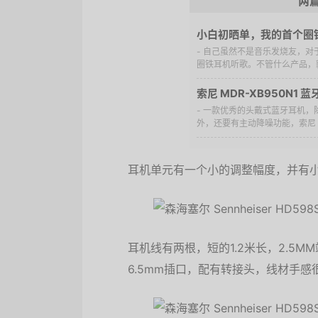
两
小白初晒单，我的首个圈
- 自己虽然不是音乐发烧友，
圈铁耳机听歌。不管什么产品，貌
索尼 MDR-XB950N1
- 一款优秀的头戴式蓝牙耳机
外，还要有主动降噪功能，索尼 M
耳机单元有一个小的调整幅度，并有
耳机线有两根，短的1.2米长，2.5
6.5mm插口，配有转接头，线材手感