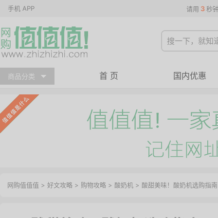
手机 APP
3
请用
秒
首 页
国内优惠
商品分类
网购值值值
>
好文攻略
>
购物攻略
>
酸奶机
> 酸甜美味！酸奶机选购指南