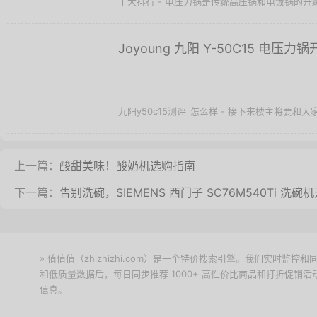
十大排行 - 电压力锅是传统高压锅和电饭锅的升
Joyoung 九阳 Y-50C15 电压力
九阳y50c15测评_怎么样 - 接下来楼主将要和大家分享
上一篇：
酸甜美味！酸奶机选购指南
下一篇：
告别洗碗，SIEMENS 西门子 SC76M540Ti 洗碗
» 值值值（zhizhizhi.com）是一个特价搜索引擎。我们实时
和低质量数据后，每日同步推荐 1000+ 高性价比商品和打折促销
信息。
下载值值值App