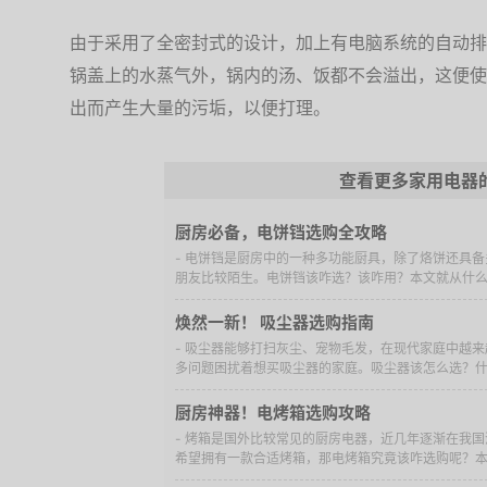
由于采用了全密封式的设计，加上有电脑系统的自动排
锅盖上的水蒸气外，锅内的汤、饭都不会溢出，这便使
出而产生大量的污垢，以便打理。
查看更多家用电器
厨房必备，电饼铛选购全攻略
- 电饼铛是厨房中的一种多功能厨具，除了烙饼还具
朋友比较陌生。电饼铛该咋选？该咋用？本文就从什么是
焕然一新！ 吸尘器选购指南
- 吸尘器能够打扫灰尘、宠物毛发，在现代家庭中越
多问题困扰着想买吸尘器的家庭。吸尘器该怎么选？什么
厨房神器！电烤箱选购攻略
- 烤箱是国外比较常见的厨房电器，近几年逐渐在我
希望拥有一款合适烤箱，那电烤箱究竟该咋选购呢？本文