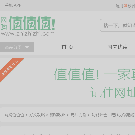
手机 APP
3
请用
秒
首 页
国内优惠
商品分类
网购值值值
>
好文攻略
>
购物攻略
>
电压力锅
> 功能齐全！电压力锅选