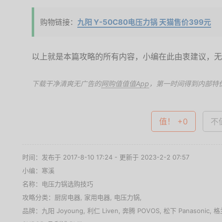
购物链接：
九阳 Y-50C80电压力锅 天猫售价399元
以上就是本篇攻略的所有内容，小编在此由衷建议，无
下载干净清爽无广告的
网购值值值App
，第一时间得到内部特
值！ +0
不值
时间：发布于 2017-8-10 17:24 - 更新于 2023-2-2 07:57
小编：寒溪
名称：
电压力锅选购技巧
攻略分类：
厨房电器
,
家用电器
,
电压力锅
,
品牌：
九阳 Joyoung
,
利仁 Liven
,
奔腾 POVOS
,
松下 Panasonic
,
格兰