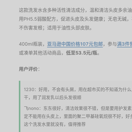
这款洗发水含多种活性清洁成分，温和清洁头皮多余油
用PH5.5弱酸配方，促进头皮及头发健康；无皂无碱
不伤害发根；适用于油性头部皮肤。
400ml瓶装，
亚马逊中国价格107元包邮
，参与
满3件
或凑单其他活动商品，
低至53.5元/瓶
。
用户评价
：
1230：好用，不会有头屑，用在超市买的不知道为什
干，用了润发乳以后头发很顺
飞nono：东东很好，清洁效果很不错，但是要用护发
定不能用在头皮上，里面的聚二甲基硅氧烷很不好，好
这个洗发水里就没有，值得推荐