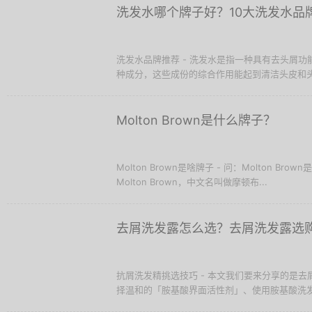
洗发水哪个牌子好？10大洗发水品
洗发水品牌推荐 - 洗发水是指一种具有去头屑
种成分，这些成份的综合作用能起到清洁头皮和头发
Molton Brown是什么牌子？
Molton Brown是啥牌子 - 问：Molton Br
Molton Brown，中文名叫做摩顿布...
去屑洗发露怎么选？去屑洗发露选
抗屑洗发精挑选技巧 - 本文我们要来分享的是
择温和的「胺基酸界面活性剂」、使用胺基酸洗发水