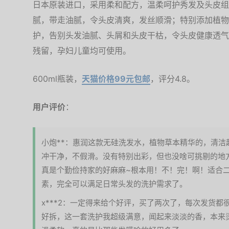
日本原装进口，采用柔和配方，温柔呵护秀发及头皮组
腻，带走油腻，令头皮清爽，发丝顺滑；特别添加植物
护，告别头发油腻、头屑和头皮干枯，令头皮健康透气
残留，孕妇儿童均可使用。
600ml瓶装，
天猫价格99元包邮
，评分4.8。
用户评价
：
小炮**：惠润这款无硅洗发水，植物草本精华的，清洁
冲干净，不假滑。没有特别出彩，但也没啥可挑剔的地
真是个勤俭持家的好麻麻~根本用！不！完！啊！适合
素，完全可以满足日常头发的洗护需求了。
x***2：一定得来给个好评，买了两次了，每次发货
好拆，这一套洗护我超级满意，闻起来淡淡的香，本来