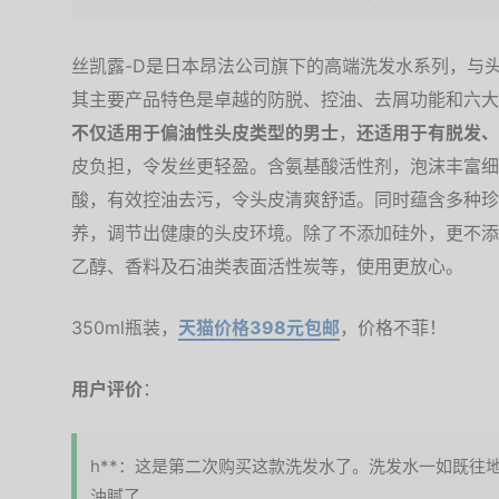
丝凯露-D是日本昂法公司旗下的高端洗发水系列，与
其主要产品特色是卓越的防脱、控油、去屑功能和六大
不仅适用于偏油性头皮类型的男士
，
还适用于有脱发、
皮负担，令发丝更轻盈。含氨基酸活性剂，泡沫丰富细
酸，有效控油去污，令头皮清爽舒适。同时蕴含多种珍
养，调节出健康的头皮环境。除了不添加硅外，更不添
乙醇、香料及石油类表面活性炭等，使用更放心。
350ml瓶装，
天猫价格398元包邮
，价格不菲！
用户评价
：
h**：这是第二次购买这款洗发水了。洗发水一如既往
油腻了