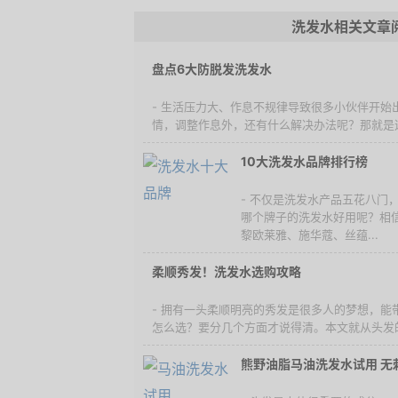
洗发水相关文章
盘点6大防脱发洗发水
- 生活压力大、作息不规律导致很多小伙伴开始
情，调整作息外，还有什么解决办法呢？那就是选
10大洗发水品牌排行榜
- 不仅是洗发水产品五花八门
哪个牌子的洗发水好用呢？相
黎欧莱雅、施华蔻、丝蕴...
柔顺秀发！洗发水选购攻略
- 拥有一头柔顺明亮的秀发是很多人的梦想，能
怎么选？要分几个方面才说得清。本文就从头发的
熊野油脂马油洗发水试用 无