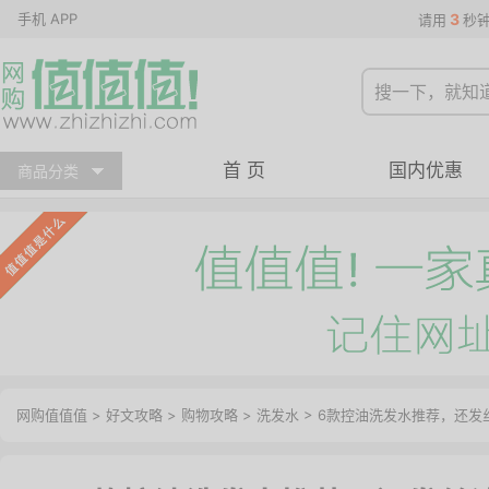
手机 APP
3
请用
秒
首 页
国内优惠
商品分类
网购值值值
>
好文攻略
>
购物攻略
>
洗发水
> 6款控油洗发水推荐，还发