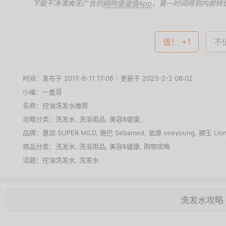
下载干净清爽无广告的
网购值值值App
，第一时间得到内部特
值！ +1
不值
时间：发布于 2017-8-11 17:06 - 更新于 2023-2-2 08:02
小编：一羞哥
名称：
控油洗发水推荐
攻略分类：
洗发水
,
洗浴用品
,
美容&健康
,
品牌：
惠润 SUPER MiLD
,
施巴 Sebamed
,
滋源 seeyoung
,
狮王 Lio
商品分类：
洗发水
,
洗浴用品
,
美容&健康
,
购物攻略
话题：
控油洗发水
,
洗发水
洗发水攻略