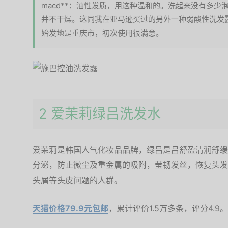
macd**：油性发质，用这种温和的。洗起来没有多
并不干燥。这同我在亚马逊买过的另外一种弱酸性洗发
始发地是重庆市，初次使用很满意。
2 爱茉莉绿吕洗发水
爱茉莉是韩国人气化妆品品牌，绿吕是吕舒盈清润舒缓
分泌，防止微尘及重金属的吸附，莹韧发丝，恢复头发均
头屑等头皮问题的人群。
天猫价格79.9元包邮
，累计评价1.5万多条，评分4.9。