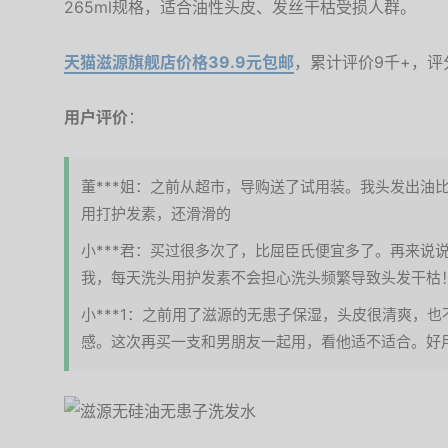
265ml规格，适合油性头皮、发丝干枯受损人群。
天猫滋源旗舰店价格39.9元包邮
，累计评价9千+，评分
用户评价
：
董***姐：之前从超市，导购送了试用装。我头发出油
用打护发素，还滑滑的
小***君：买过很多次了，比屈臣氏便宜多了。再来说
我，每天洗头用护发素不会担心洗头频繁导致头发干枯
小***1：之前用了滋源的无患子保湿，头皮很清爽，
感。这次再买一支和男朋友一起用，看他适不适合。好