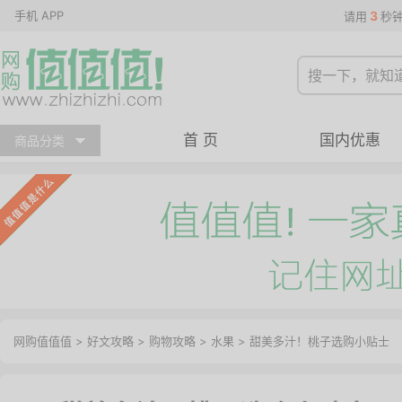
手机 APP
3
请用
秒
首 页
国内优惠
商品分类
网购值值值
>
好文攻略
>
购物攻略
>
水果
> 甜美多汁！桃子选购小贴士