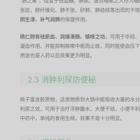
“肺之果”，适宜于低血糖、肺病、虚劳喘嗽之人作为
张症、肺纤维化、肺不张、矽肺、肺结核等出现的干咳
阴生津、补气润肺
的保健作用。
桃仁则有祛瘀血、润燥滑肠、镇咳之功
，可用于毕经、
凝血作用，并能抑制咳嗽中枢而止咳，同时能使血压下
用途也是入药以后效果更为明显。
2.3 消肿利尿防便秘
桃子富含胶质物，这类物质到大肠中能吸收大量的水分
利尿之效，可用于治疗浮肿腹水，大便干结，小便不利
中药中，单纯的食用生桃，效果不是十分明显。