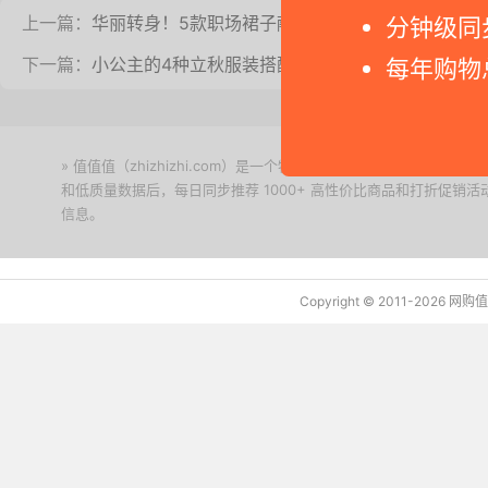
上一篇：
华丽转身！5款职场裙子献给你
分钟级同
下一篇：
小公主的4种立秋服装搭配推荐
每年购物
» 值值值（zhizhizhi.com）是一个特价搜索引擎。我们实时
和低质量数据后，每日同步推荐 1000+ 高性价比商品和打折促销
信息。
下载值值值App
Copyright © 2011-2026 网