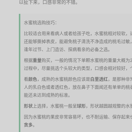
以扯下来，口感非常的不错。
水蜜桃选购技巧：
比较适合用来看病人或者给孩子吃，水蜜桃相对较软，
还能够撕掉表皮，能避免桃子清洗不净造成的桃毛过敏
逢年过节、上门造访、探病看亲的必备之选。
根据
重量
购买，一般的情况下单颗水蜜桃的重量大概为2
过程中，尽量挑选个头较大的类型，口感会相对较好，
看
颜色
，成熟的水蜜桃颜色应该是
白里透红
，是那种非
人的乳白色或者透红色，放在鼻子下面闻还有单单的桃
能还未达到成熟的标准。
形状
上选择，水蜜桃一般呈
球形
，形状越圆越规整的水
因为水蜜桃的果皮非常容易坏，也不耐运输、保存起来
贪多
。