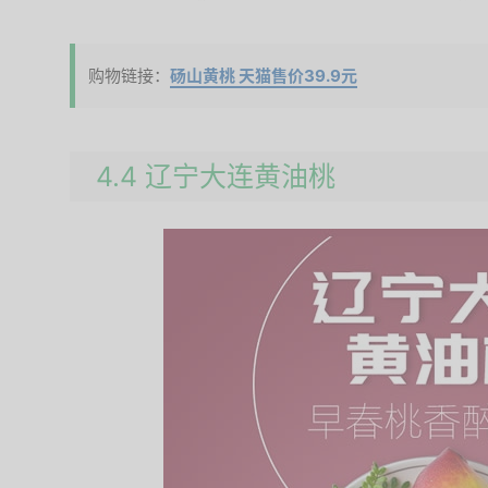
购物链接：
砀山黄桃 天猫售价39.9元
4.4 辽宁大连黄油桃