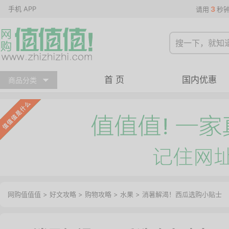
手机 APP
3
请用
秒
首 页
国内优惠
商品分类
网购值值值
>
好文攻略
>
购物攻略
>
水果
> 消暑解渴！西瓜选购小贴士