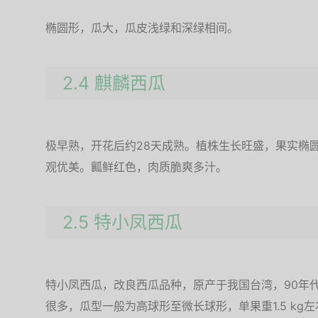
椭圆形，瓜大，瓜皮浅绿和深绿相间。
2.4 麒麟西瓜
极早熟，开花后约28天成熟。植株生长旺盛，果实椭
观优美。瓤鲜红色，肉质脆爽多汁。
2.5 特小凤西瓜
特小凤西瓜，改良西瓜品种，原产于我国台湾，90年
很多，瓜型一般为高球形至微长球形，单果重1.5 k