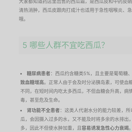
大家都知道药店里出售的西瓜霜，是西瓜皮和中药皮硝
清热消肿，西瓜皮跟肉打成汁也适用于急性咽喉炎、急
哦。
5 哪些人群不宜吃西瓜？
糖尿病患者
：西瓜约含糖类5%，且主要是葡萄糖
致血糖增高
。正常人由于会及时分泌胰岛素，可使血
不同，在短时间内吃太多西瓜，不但血糖会升高，病
毒，甚至危及生命。
肾功能不全患者
：这类人代谢水分的能力较差，所
瓜，会因摄入过多的水，又不能及时将多余的水排出
多，因此不但使水肿加重，且
容易诱发急性心力衰竭