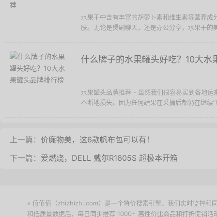
水果干中含有丰富的胡萝卜素和维生素等营养成
肤。无论是煲剧聊天，还是办公分享，水果干的美味
什么牌子的水果罐头好吃？10大水
水果罐头品牌推荐 - 虽然我们很容易买到各地运
不断地损失。因为任何蔬果在采摘后都仍在继续"呼
上一篇：
价廉物美，这6款帆布包可以有！
下一篇：
爱燃烧，DELL 戴尔R1605S 超极本开箱
» 值值值（zhizhizhi.com）是一个特价搜索引擎。我们实时
和低质量数据后，每日同步推荐 1000+ 高性价比商品和打折促销