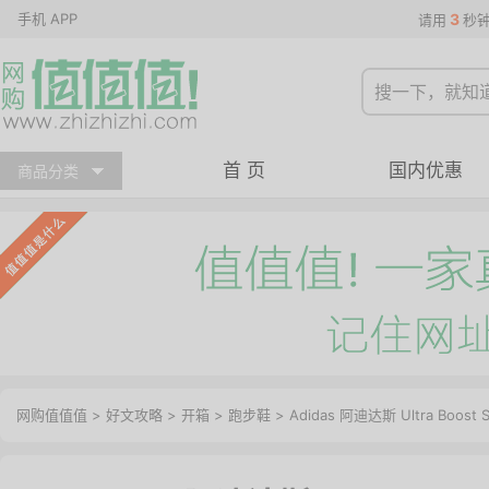
手机 APP
3
请用
秒
首 页
国内优惠
商品分类
网购值值值
>
好文攻略
>
开箱
>
跑步鞋
> Adidas 阿迪达斯 Ultra Boos