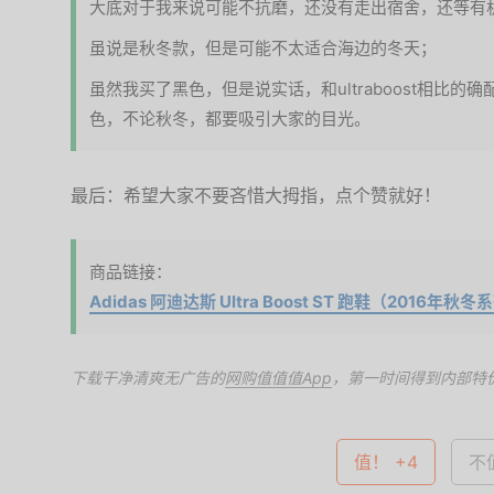
大底对于我来说可能不抗磨，还没有走出宿舍，还等有
虽说是秋冬款，但是可能不太适合海边的冬天；
虽然我买了黑色，但是说实话，和ultraboost相比
色，不论秋冬，都要吸引大家的目光。
最后：希望大家不要吝惜大拇指，点个赞就好！
商品链接：
Adidas 阿迪达斯 Ultra Boost ST 跑鞋（2016年秋
下载干净清爽无广告的
网购值值值App
，第一时间得到内部特
值！ +4
不值