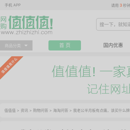
手机 APP
3
请用
秒
首 页
国内优惠
商品分类
值值值
>
资讯
>
购物问答
>
海淘问答
>
我老公半月板有点痛，该买什么牌