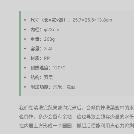
尺寸（长×宽×高）：
25.7×25.5×13.8cm
内径：
φ23cm
重量：
268g
容量：
3.4L
材质：
PP
耐热温度：
120℃
结构：
双层
附加功能：
洗米、洗面
我们在清洗完蔬果或淘完米后，会倾倒掉洗菜篮中的水
也倒掉，多少会留有余地，这也导致会残存少量的水份
在内层上方形成一个圆圈，抓起后便能利用离心力将剩