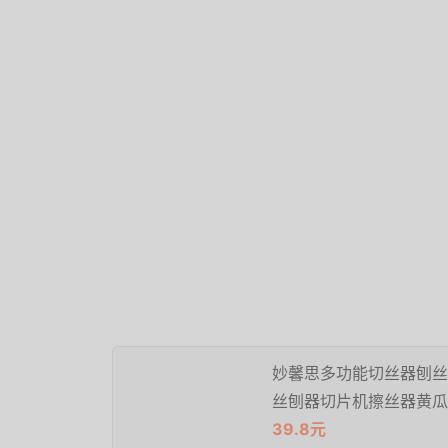
妙馨思多功能切丝器刨丝
丝刨器切片机擦丝器黄瓜
39.8元