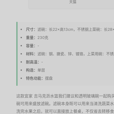
天猫
尺寸：
滤碗：长22×高13cm，不锈钢上菜碗：长28×
重量：
230克
容量：
-
材料：
滤碗：钢、搪瓷、锌、镀铬，上菜用碗：不锈
耐高温：
-
构造：
单层
特色功能：
摆盘
这款宜家 吉马克沥水篮我们建议和透明玻璃碗一起购买
碗可用来盛放滤碗。滤碗本身既可以用来当清洗蔬菜水
洗完水果之后，就可以直接放上餐桌，不仅省去转移食