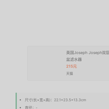
英国Joseph Jose
盆滤水器
215元
天猫
尺寸(长×宽×高)：22.1×23.5×13.3cm
直径：-