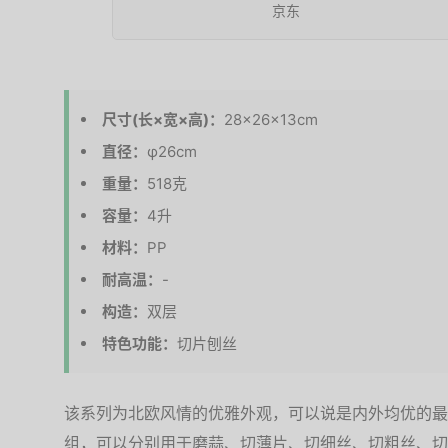
京东
尺寸(长×宽×高)：
28×26×13cm
直径：
φ26cm
重量：
518克
容量：
4升
材料：
PP
耐高温：
-
构造：
双层
特色功能：
切片刨丝
该系列为北欧风情的优雅外观，可以说是内外均优的最
组，可以分别用于磨蒜、切薄片、切细丝、切粗丝、切