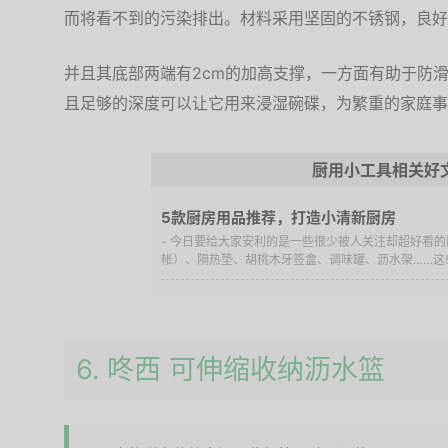
而将看不到的污染排出。材料采用坚固的不锈钢，良好
并且其底部两端有2cm的加高支撑，一方面有助于防
且足够的深度可以让它用来浸湿碗碟，为繁重的家庭事
厨用小工具相关好
5款厨房用品推荐，打造小清新厨房
- 今日要给大家安利的是一些很少被人关注却超好看
帐）、隔热垫、胡桃木牙签盒、调味罐、沥水架……这5
6. 咚西 可伸缩收纳沥水篮