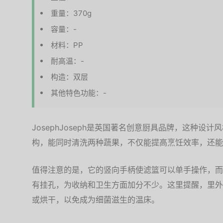
重量：370g
容量：-
材料：PP
耐高温：-
构造：双层
其他特色功能：-
JosephJoseph是英国著名创意厨具品牌，这种设
构，能同时清洗两种蔬果，不仅能提高烹饪效率，还能
值得注意的是，它的竖向手柄使滤篮可以单手操作，而
有挂孔，为收纳和卫生方面加分不少。这里提醒，里外
或烘干，以免成为细菌滋生的温床。