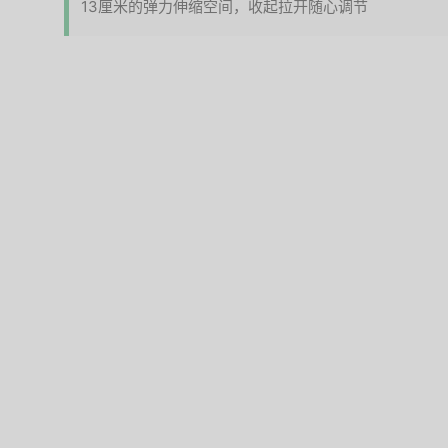
13厘米的弹力伸缩空间，收起拉开随心调节