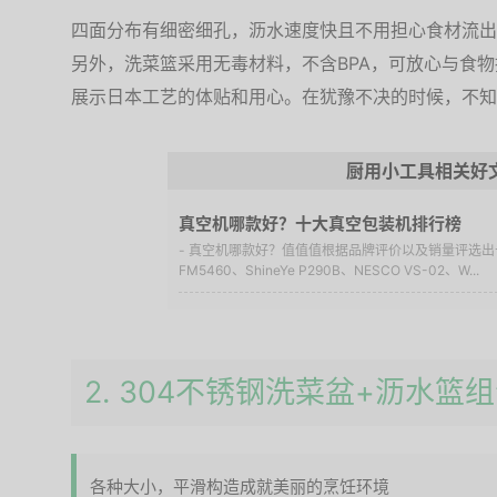
四面分布有细密细孔，沥水速度快且不用担心食材流出
另外，洗菜篮采用无毒材料，不含BPA，可放心与食
展示日本工艺的体贴和用心。在犹豫不决的时候，不知
厨用小工具相关好
真空机哪款好？十大真空包装机排行榜
- 真空机哪款好？值值值根据品牌评价以及销量评选出十大
FM5460、ShineYe P290B、NESCO VS-02、W...
2. 304不锈钢洗菜盆+沥水篮
各种大小，平滑构造成就美丽的烹饪环境