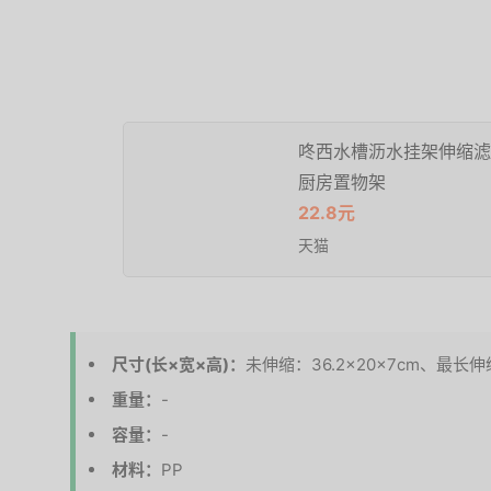
咚西水槽沥水挂架伸缩滤
厨房置物架
22.8元
天猫
尺寸(长×宽×高)：
未伸缩：36.2×20×7cm、最长伸缩
重量：
-
容量：
-
材料：
PP