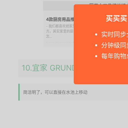
厨用小工具相关好
买买买
4款厨房用品推荐，打造小清新厨房
- 我们都喜欢把家里收拾得干干净净漂漂亮亮的，但
方。其实家里的厨房是我们放置柴米油盐酱醋茶的地
实时同步
怎...
分钟级同
每年购物
10.宜家 GRUNDVATTNET 沥
简洁明了，可以直接在水池上移动