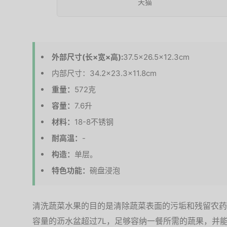
天猫
外部尺寸(长×宽×高):
37.5×26.5×12.3cm
内部尺寸：34.2×23.3×11.8cm
重量：
572克
容量：
7.6升
材料：
18-8不锈钢
耐高温：
-
构造：
单层。
特色功能：
碗盘浸泡
清洗蔬菜水果的目的是清除蔬菜表面的污垢和残留农药
容量的沥水盆超过7L，足够容纳一餐所需的蔬果，并