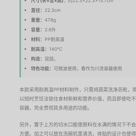
尺寸(长×宽×高)：
约22.3×22.3×15.7cm
直径：
22.3cm
重量：
478g
容量：
2.6升
材料：
PP耐高温
耐高温：
140℃
构造：
双层。
特色功能：
可微波使用，看作为川烫容器使用
本款采用耐高温PP材料制作，只需将蔬菜洗净沥乾，
以短时烹饪法锁住食材新鲜和营养价值，而且即使吃不
容器，完全贯彻其多用途的功能。
另外，置于上方的切水口能使原料在水满的情况下不会
方便。加之可以放在洗碗机里清洗，体贴的设计也使得