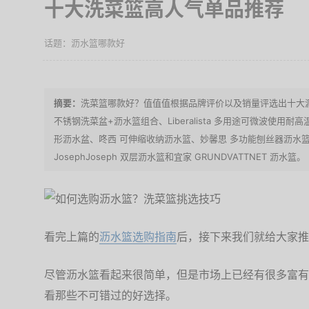
十大洗菜篮高人气单品推荐
沥水篮哪款好
洗菜篮哪款好？值值值根据品牌评价以及销量评选出十大沥水
不锈钢洗菜盆+沥水篮组合、Liberalista 多用途可微波使用耐
形沥水盆、咚西 可伸缩收纳沥水篮、妙馨思 多功能刨丝器沥水篮、I
JosephJoseph 双层沥水篮和宜家 GRUNDVATTNET 沥水篮。
看完上篇的
沥水篮选购指南
后，接下来我们就给大家推
尽管沥水篮看起来很简单，但是市场上已经有很多富有
看那些不可错过的好选择。