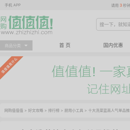
手机 APP
3
请用
秒
首 页
国内优惠
商品分类
网购值值值
>
好文攻略
>
排行榜
>
厨用小工具
> 十大洗菜篮高人气单品推