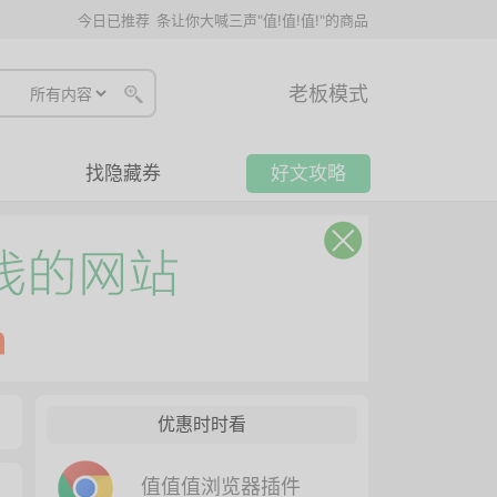
今日已推荐
条让你大喊三声"值!值!值!"的商品
老板模式
找隐藏券
好文攻略
优惠时时看
值值值浏览器插件