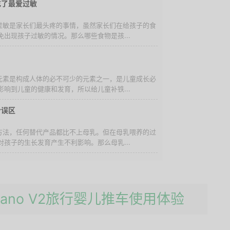
吃了最爱过敏
物过敏是家长们最头疼的事情，虽然家长们在给孩子的食
出现孩子过敏的情况。那么哪些食物是孩...
铁元素是构成人体的必不可少的元素之一，是儿童成长必
响到儿童的健康和发育，所以给儿童补铁...
个误区
养方法，任何替代产品都比不上母乳。但在母乳喂养的过
孩子的生长发育产生不利影响。那么母乳...
gy nano V2旅行婴儿推车使用体验