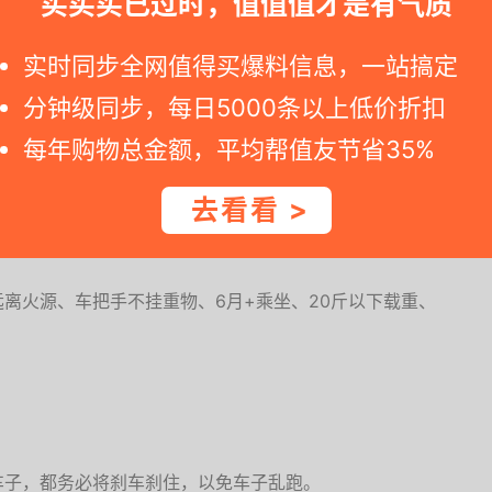
买买买已过时，值值值才是有气质
实时同步全网值得买爆料信息，一站搞定
gy nano V2旅行婴儿推车细节图
分钟级同步，每日5000条以上低价折扣
每年购物总金额，平均帮值友节省35%
物篮是mountain buggy标识，遮阳伞是nano标
去看看 >
离火源、车把手不挂重物、6月+乘坐、20斤以下载重、
车子，都务必将刹车刹住，以免车子乱跑。