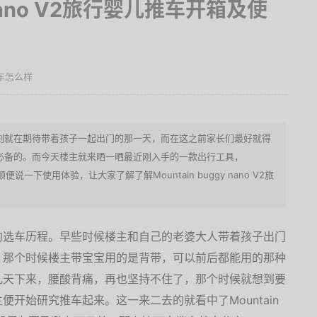
y nano V2旅行婴儿推车开箱及使
儿推车怎么样
刻就在期待带着孩子一起出门的那一天，而在这之前家长们最好就得
必备的。而今天楼主就来晒一晒最近刚入手的一款出行工具，
车，顺便说一下使用体验，让大家了解了解Mountain buggy nano V2旅
的选车历程。早些时候楼主和自己的老婆大人带着孩子出门
。那个时候楼主带宝宝用的是背带，可以前后都能用的那种
几天下来，腰酸背痛，再也坚持不住了，那个时候就想到要
开始研究推车起来。这一来二去的就看中了Mountain