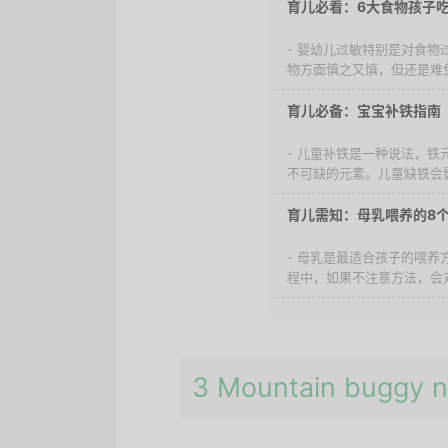
育儿必看：6大食物孩子
- 婴幼儿过敏特别是对食
物方面慎之又慎，但还是难免
育儿必备：宝宝补铁指南
- 儿童补铁是一种说法，
不可缺的元素。儿童缺铁会影
育儿需知：母乳喂养的8
- 母乳是最适合孩子的喂
程中，如果不注意方法，会对
3 Mountain bug