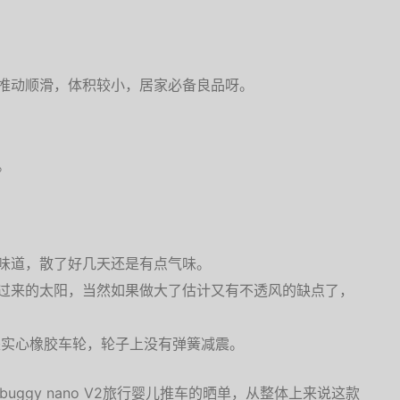
。
推动顺滑，体积较小，居家必备良品呀。
。
味道，散了好几天还是有点气味。
过来的太阳，当然如果做大了估计又有不透风的缺点了，
是实心橡胶车轮，轮子上没有弹簧减震。
 buggy nano V2旅行婴儿推车的晒单，从整体上来说这款