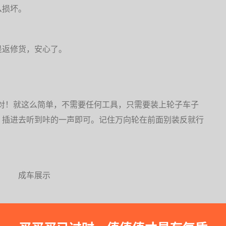
么损坏。
是返修货，安心了。
对！就这么简单，不需要任何工具，只需要装上轮子车子
，插进去听到咔的一声即可。记住万向轮在前面别装反就行
成车展示
（2）上方篷布打开的情况。