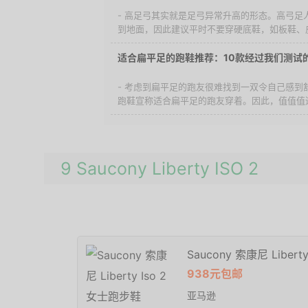
- 高足弓其实就是足弓异常升高的形态。高弓足
到地面，因此建议平时不要穿硬底鞋，如板鞋、皮
适合扁平足的跑鞋推荐：10款经过我们测试
- 考虑到扁平足的跑友很难找到一双令自己感到
跑鞋宣称适合扁平足的跑友穿着。因此，值值值通
9 Saucony Liberty ISO 2
Saucony 索康尼 Liber
938元包邮
亚马逊