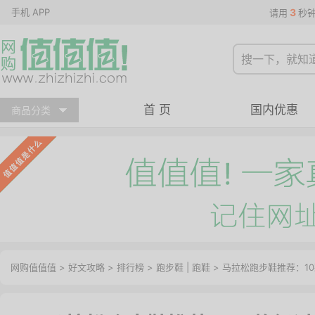
手机 APP
3
请用
秒
首 页
国内优惠
商品分类
网购值值值
>
好文攻略
>
排行榜
>
跑步鞋
|
跑鞋
> 马拉松跑步鞋推荐：1