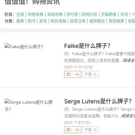
值值值！购物资讯
栏目：
全部
|
购物攻略
|
海淘攻略
|
排行榜
|
购物问答
|
开箱晒单
|
评测
|
分类：
最新
|
图书
|
家电
|
数码电脑
|
居家日用
|
服饰鞋包
|
美容健康
|
母
Falke是什么牌子？
问：Falke是什么牌子？Falke是哪个国家的牌
在德国创立，历经上百年的发展...
阅读全
2021-7-10 12:18
值！ +0
不值 -0
Serge Lutens是什么牌子？
问：Serge Lutens是什么牌子？Serge
法国的沙龙香水品牌，创始人S...
阅读全
2021-7-9 17:31
值！ +0
不值 -0