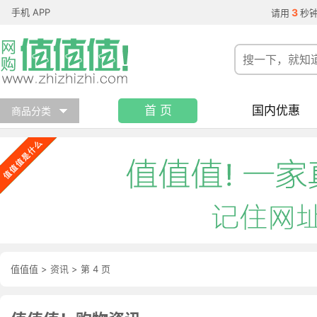
手机 APP
3
请用
秒
首 页
国内优惠
商品分类
值值值
>
资讯
>
第 4 页