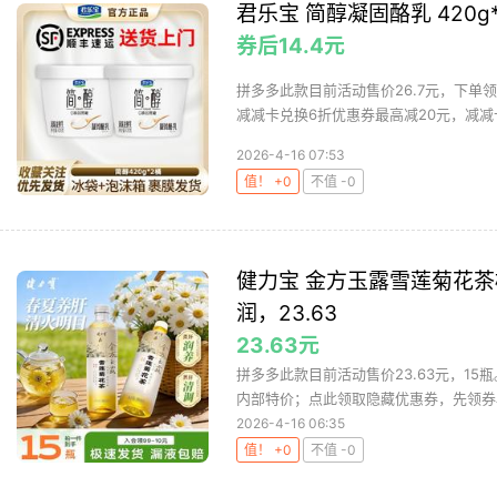
君乐宝 简醇凝固酪乳 420g
券后14.4元
拼多多此款目前活动售价26.7元，下单
减减卡兑换6折优惠券最高减20元，减减卡
2026-4-16 07:53
值！ +0
不值 -0
健力宝 金方玉露雪莲菊花茶植
润，23.63
23.63元
拼多多此款目前活动售价23.63元，15
内部特价；点此领取隐藏优惠券，先领券
2026-4-16 06:35
值！ +0
不值 -0