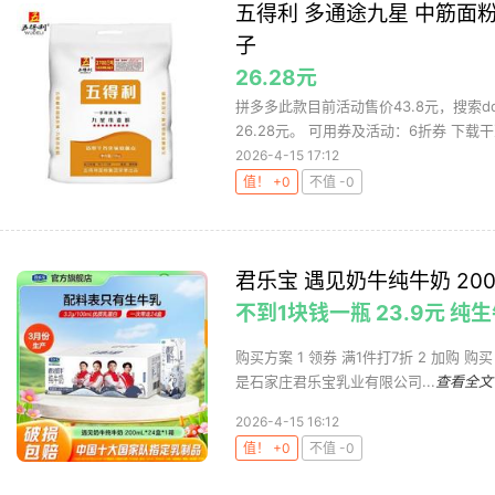
五得利 多通途九星 中筋面粉
子
26.28元
拼多多此款目前活动售价43.8元，搜索
26.28元。 可用券及活动：6折券 下载干
2026-4-15 17:12
值！ +0
不值 -0
君乐宝 遇见奶牛纯牛奶 200
不到1块钱一瓶 23.9元 纯
购买方案 1 领券 满1件打7折 2 加购 购买 
是石家庄君乐宝乳业有限公司...
查看全文
2026-4-15 16:12
值！ +0
不值 -0