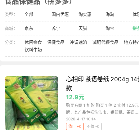
食品保健品（拼多多）
类型：
全部
国内优惠
淘实惠
海淘
优
商城：
京东
苏宁
天猫
淘宝
拼
分类：
休闲零食
保健食品
冲调速溶
减肥代餐食品
地方特
饮料牛奶
心相印 茶语卷纸 2004g 
款
12.9元
购买方案 1 加购 购买 1 件 2 实付 12
牌，其产品包括洗洁巾、铝箔纸、茶语...
2026-4-17 10:14
值！ +0
不值 -0