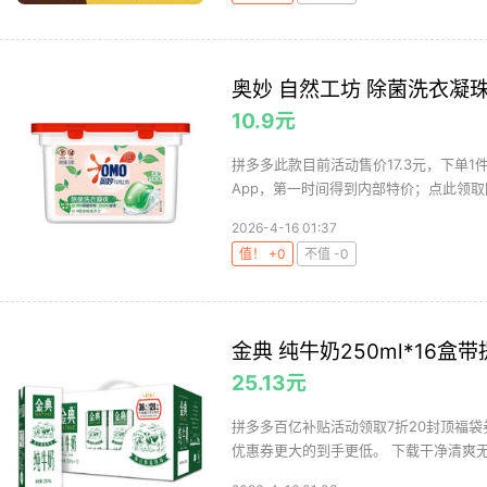
奥妙 自然工坊 除菌洗衣凝珠
10.9元
拼多多此款目前活动售价17.3元，下单1
App，第一时间得到内部特价；点此领取隐
2026-4-16 01:37
值！ +0
不值 -0
金典 纯牛奶250ml*16
25.13元
拼多多百亿补贴活动领取7折20封顶福袋
优惠券更大的到手更低。 下载干净清爽无