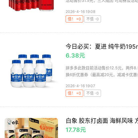
活动售价31.5元，三人成团 可用券及活动：拼
2026-4-16 19:08
值！ +0
不值 -0
今日必买：夏进 纯牛奶195m
6.38元
拼多多此款目前活动售价12.5元，两件8
换6折优惠券（最高减20元，减减卡优惠券
2026-4-16 19:07
值！ +0
不值 -0
白象 胶东打卤面 海鲜风味 
17.78元