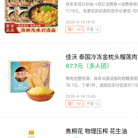
拼多多百亿补贴→百亿消费券→消费券快
17.78元，有更低折扣券的到手价更低 可用
2026-4-16 14:12
值！ +0
不值 -0
佳沃 泰国冷冻金枕头榴莲肉
67.7元（多人团）
果肉完整饱满，具有冰激凌般的软糯香甜
78.7元，下单1件，成团后实付低至67.7
2026-4-16 13:45
值！ +0
不值 -0
焦桐花 物理压榨 花生油