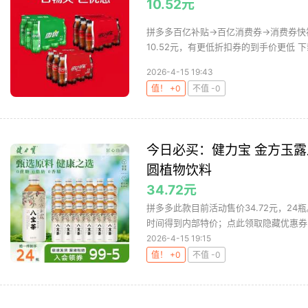
10.52元
拼多多百亿补贴→百亿消费券→消费券快
10.52元，有更低折扣券的到手价更低 下
2026-4-15 19:43
值！ +0
不值 -0
今日必买：健力宝 金方玉露八
圆植物饮料
34.72元
拼多多此款目前活动售价34.72元，24
时间得到内部特价；点此领取隐藏优惠券
2026-4-15 19:15
值！ +0
不值 -0