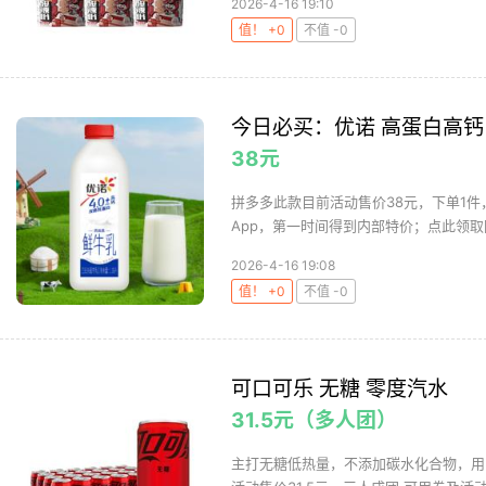
2026-4-16 19:10
值！ +0
不值 -0
今日必买：优诺 高蛋白高钙 牛
38元
拼多多此款目前活动售价38元，下单1件
App，第一时间得到内部特价；点此领取
2026-4-16 19:08
值！ +0
不值 -0
可口可乐 无糖 零度汽水
31.5元（多人团）
主打无糖低热量，不添加碳水化合物，用