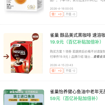
图），下单1件，实付低至20.86元。 可用
2026-4-16 00:05
值！ +0
不值 -0
雀巢 醇品美式黑咖啡 速溶咖
19.9元（百亿补贴加倍补）
购买方案 1 领券 若跳转后价格不对请复制标题
付单件19.9元 ) 品牌介绍 瑞士...
查看全
2026-4-15 23:43
值！ +0
不值 -0
雀巢怡养健心鱼油中老年无蔗
59元（百亿补贴加倍补）