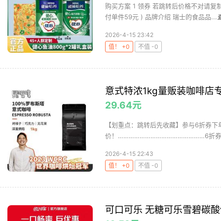
购买方案 1 领券 若跳转后价格不对请复制标题
付单件59元 ) 品牌介绍 瑞士的食品品...
2026-4-15 23:42
值！ +0
不值 -0
意式特浓1kg量贩装咖啡店
29.64元
【划重点：跳转后先收藏】参与6折券下单1
价！…………………………………………6折券及
2026-4-15 22:43
值！ +0
不值 -0
可口可乐 无糖可乐雪碧碳酸饮