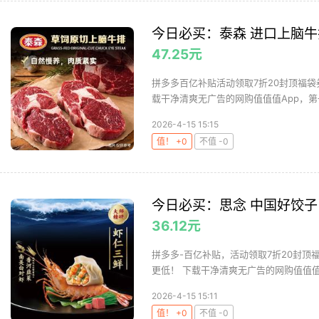
今日必买：泰森 进口上脑牛排 
47.25元
拼多多百亿补贴活动领取7折20封顶福袋券
载干净清爽无广告的网购值值值App，第一
2026-4-15 15:15
值！ +0
不值 -0
今日必买：思念 中国好饺子 虾
36.12元
拼多多-百亿补贴，活动领取7折20封顶福
更低！ 下载干净清爽无广告的网购值值值A
2026-4-15 15:11
值！ +0
不值 -0