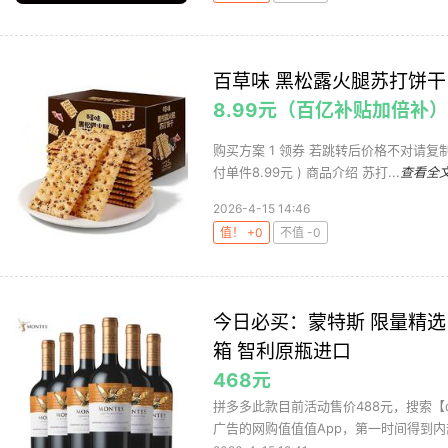
百草味 黑松露火腿苏打饼干 
8.99元（百亿补贴加倍补）
购买方案 1 领券 若跳转后价格不对请复制标题
付单件8.99元 ) 商品介绍 苏打...
查看全
2026-4-15 14:46
值！ +0
不值 -0
今日必买：蒙特斯 限量精选 佳
箱 智利原瓶进口
468元
拼多多此款目前活动售价488元，搜索【
广告的网购值值值App，第一时间得到内部