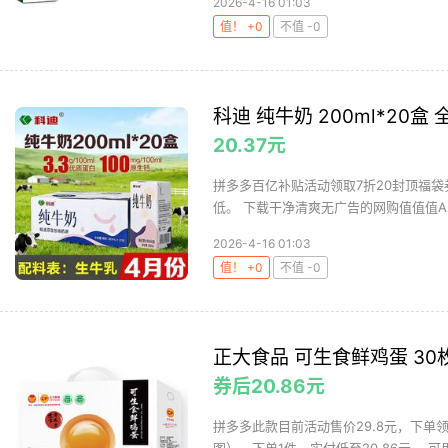
2026-4-16 01:03
值！ +0
不值 -0
科迪 纯牛奶 200ml*20盒
20.37元
拼多多百亿补贴活动领取7折20封顶福袋
低。 下载干净清爽无广告的网购值值值Ap
2026-4-16 01:03
值！ +0
不值 -0
正大食品 可生食鲜鸡蛋 30枚 
券后20.86元
拼多多此款目前活动售价29.8元，下单