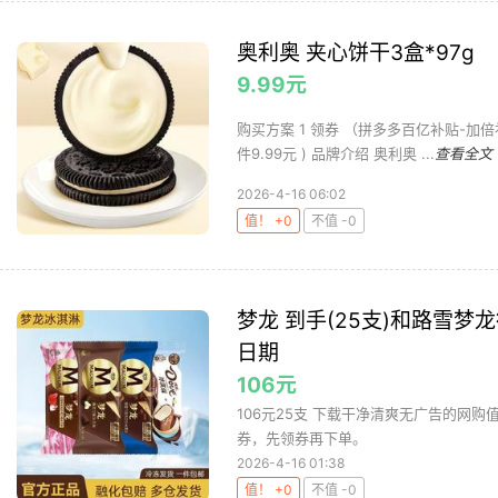
奥利奥 夹心饼干3盒*97g
9.99元
购买方案 1 领券 （拼多多百亿补贴-加倍补贴
件9.99元 ) 品牌介绍 奥利奥 ...
查看全文
2026-4-16 06:02
值！ +0
不值 -0
梦龙 到手(25支)和路雪
日期
106元
106元25支 下载干净清爽无广告的网
券，先领券再下单。
2026-4-16 01:38
值！ +0
不值 -0